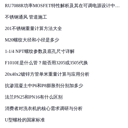
RU7088R功率MOSFET特性解析及其在可调电源设计中的
实践
不锈钢通风 管道施工
201不锈钢重量计算方法大全
M20螺纹大径和小径是多少
1-1/4 NPT螺纹参数及底孔尺寸详解
F1010E是什么管？能否用3205或3505代换
20x40x2镀锌方管单米重量计算与应用分析
抗渗混凝土中P6和P8膨胀剂分别加多少
法兰PN25和PN16有什么区别
消费者对洗衣机的核心需求调研与分析
U型螺栓的国家标准