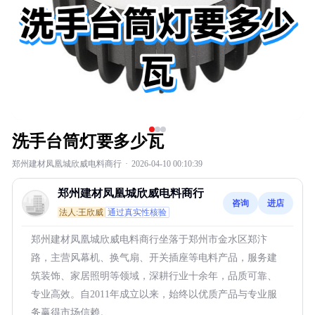
洗手台筒灯要多少瓦
郑州建材凤凰城欣威电料商行
·
2026-04-10 00:10:39
郑州建材凤凰城欣威电料商行
咨询
进店
法人:王欣威
通过真实性核验
郑州建材凤凰城欣威电料商行坐落于郑州市金水区郑汴
路，主营风幕机、换气扇、开关插座等电料产品，服务建
筑装饰、家居照明等领域，深耕行业十余年，品质可靠、
专业高效。自2011年成立以来，始终以优质产品与专业服
务赢得市场信赖。