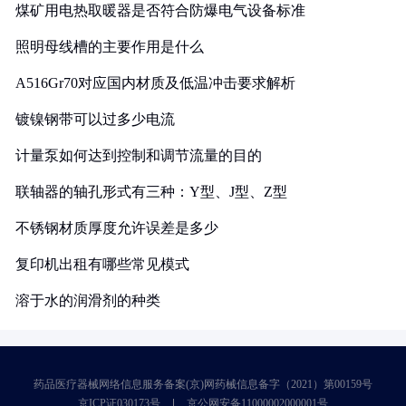
煤矿用电热取暖器是否符合防爆电气设备标准
照明母线槽的主要作用是什么
A516Gr70对应国内材质及低温冲击要求解析
镀镍钢带可以过多少电流
计量泵如何达到控制和调节流量的目的
联轴器的轴孔形式有三种：Y型、J型、Z型
不锈钢材质厚度允许误差是多少
复印机出租有哪些常见模式
溶于水的润滑剂的种类
药品医疗器械网络信息服务备案(京)网药械信息备字（2021）第00159号
京ICP证030173号
京公网安备11000002000001号