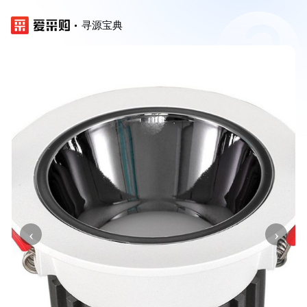
寻源宝典
‹
›