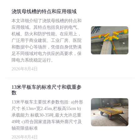
浇筑母线槽的特点和应用领域
本文详细介绍了浇筑母线槽的特点和
应用领域。其特点包括良好的电气、
机械、防火和防护性能。在应用上，
广泛用于商业建筑、工业厂房、医院
和数据中心等场所，凭借自身优势满
足不同领域对电力供应的高要求，保
障电力系统稳定运行。
2026年8月4日
13米平板车的标准尺寸和载重参
数
13米平板车主要技术参数包括: a)外形
尺寸:长13m×宽2.45m,栏板高55cm b)
承载能力:标载30-35吨,最大允许总重
49吨 c)符合国家道路车辆外廓尺寸及
轴荷限值标准
2026年8月4日