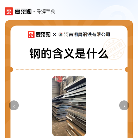
寻源宝典
‹
›