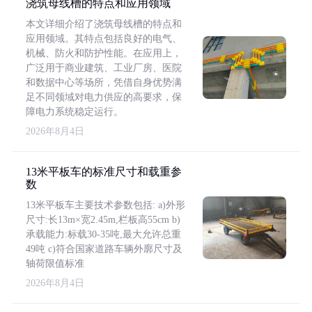
浇筑母线槽的特点和应用领域
本文详细介绍了浇筑母线槽的特点和
应用领域。其特点包括良好的电气、
机械、防火和防护性能。在应用上，
广泛用于商业建筑、工业厂房、医院
和数据中心等场所，凭借自身优势满
足不同领域对电力供应的高要求，保
障电力系统稳定运行。
2026年8月4日
13米平板车的标准尺寸和载重参
数
13米平板车主要技术参数包括: a)外形
尺寸:长13m×宽2.45m,栏板高55cm b)
承载能力:标载30-35吨,最大允许总重
49吨 c)符合国家道路车辆外廓尺寸及
轴荷限值标准
2026年8月4日