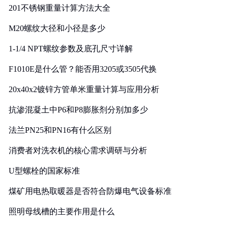
201不锈钢重量计算方法大全
M20螺纹大径和小径是多少
1-1/4 NPT螺纹参数及底孔尺寸详解
F1010E是什么管？能否用3205或3505代换
20x40x2镀锌方管单米重量计算与应用分析
抗渗混凝土中P6和P8膨胀剂分别加多少
法兰PN25和PN16有什么区别
消费者对洗衣机的核心需求调研与分析
U型螺栓的国家标准
煤矿用电热取暖器是否符合防爆电气设备标准
照明母线槽的主要作用是什么