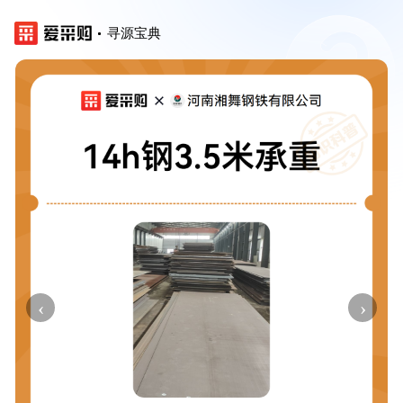
寻源宝典
‹
›