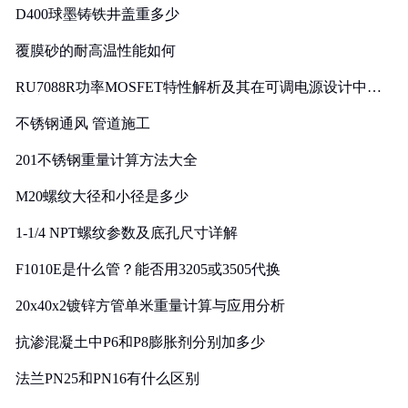
D400球墨铸铁井盖重多少
覆膜砂的耐高温性能如何
RU7088R功率MOSFET特性解析及其在可调电源设计中的
实践
不锈钢通风 管道施工
201不锈钢重量计算方法大全
M20螺纹大径和小径是多少
1-1/4 NPT螺纹参数及底孔尺寸详解
F1010E是什么管？能否用3205或3505代换
20x40x2镀锌方管单米重量计算与应用分析
抗渗混凝土中P6和P8膨胀剂分别加多少
法兰PN25和PN16有什么区别