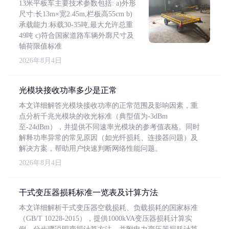
13米平板车主要技术参数包括: a)外形
尺寸:长13m×宽2.45m,栏板高55cm b)
承载能力:标载30-35吨,最大允许总重
49吨 c)符合国家道路车辆外廓尺寸及
轴荷限值标准
2026年8月4日
光模块接收功率多少是正常
本文详细解答光模块接收功率的正常范围及影响因素，重
点分析千兆光模块的收光标准（典型值为-3dBm
至-24dBm），并提供不同速率光模块的参考值表格。同时
解释功率异常的常见原因（如光纤损耗、连接器问题）及
解决方案，帮助用户快速判断网络性能问题。
2026年8月4日
干式变压器损耗标准一览表及计算方法
本文详细解析干式变压器空载损耗、负载损耗的国家标准
（GB/T 10228-2015），提供1000kVA变压器损耗计算实