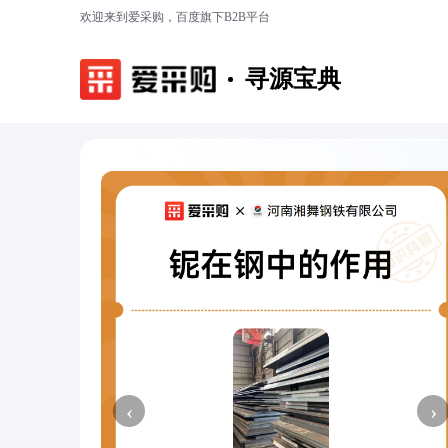
欢迎来到爱采购，百度旗下B2B平台
寻源宝典
‹
›