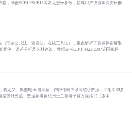
，涵盖SCB10/SCB13等常见型号参数，指导用户快速掌握变压器
法（理论公式法、查表法、在线工具法），重点解析了黄铜棒密度取
计算案例、误差分析及选材建议，数据参考GB/T 4423-2007等国家标
括各引脚定义、典型电压/电流值、内部逻辑关系等核心数据，并附引脚参
电路设计要点，数据参考自杭州士兰微电子官方规格书（版本