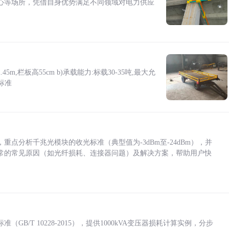
心等场所，凭借自身优势满足不同领域对电力供应
5m,栏板高55cm b)承载能力:标载30-35吨,最大允
标准
点分析千兆光模块的收光标准（典型值为-3dBm至-24dBm），并
常的常见原因（如光纤损耗、连接器问题）及解决方案，帮助用户快
/T 10228-2015），提供1000kVA变压器损耗计算实例，分步