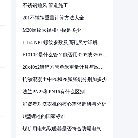
不锈钢通风 管道施工
201不锈钢重量计算方法大全
M20螺纹大径和小径是多少
1-1/4 NPT螺纹参数及底孔尺寸详解
F1010E是什么管？能否用3205或3505代
换
20x40x2镀锌方管单米重量计算与应用
分析
抗渗混凝土中P6和P8膨胀剂分别加多少
法兰PN25和PN16有什么区别
消费者对洗衣机的核心需求调研与分析
U型螺栓的国家标准
煤矿用电热取暖器是否符合防爆电气设
备标准