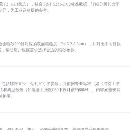
_1/2H状态），结合GB/T 5231-2012标准数据，详细分析其力学
差异，为工业选材提供参考。
砂200目对应的表面粗糙度（Ra 3.2-6.3μm），并对比不同目数
业实践，帮助用户根据需求选择合适的喷砂参数。
力，包括螺杆直径、钻孔尺寸等参数，并依据专业标准（如《混凝土结
方法和典型数值（如混凝土强度C30下设计值约80kN）。内容涵盖安装
员参考。
底孔计算，包括外径、螺距、公差等关键参数，并提供专业数据来源