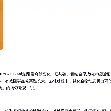
2%-0.05%就能引发奇妙变化。它与碳、氮结合形成纳米级碳氮
界，有效阻碍晶粒高温长大。热轧过程中，铌化合物动态析出可
结构」的均匀微观组织。
——这对看似矛盾的性能指标。通过抑制再结晶，铌使钢在控轧