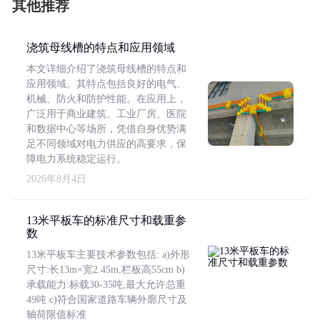
其他推荐
浇筑母线槽的特点和应用领域
本文详细介绍了浇筑母线槽的特点和
应用领域。其特点包括良好的电气、
机械、防火和防护性能。在应用上，
广泛用于商业建筑、工业厂房、医院
和数据中心等场所，凭借自身优势满
足不同领域对电力供应的高要求，保
障电力系统稳定运行。
2026年8月4日
13米平板车的标准尺寸和载重参
数
13米平板车主要技术参数包括: a)外形
尺寸:长13m×宽2.45m,栏板高55cm b)
承载能力:标载30-35吨,最大允许总重
49吨 c)符合国家道路车辆外廓尺寸及
轴荷限值标准