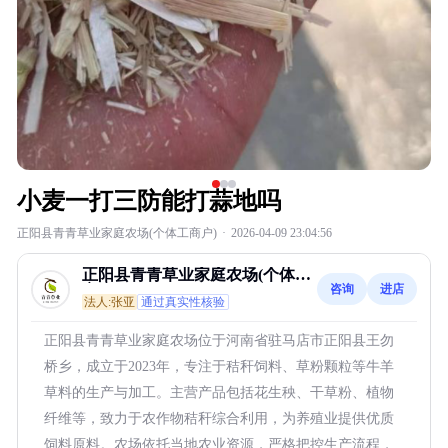
小麦一打三防能打蒜地吗
正阳县青青草业家庭农场(个体工商户)
·
2026-04-09 23:04:56
正阳县青青草业家庭农场(个体工
咨询
进店
商户)
法人:张亚
通过真实性核验
正阳县青青草业家庭农场位于河南省驻马店市正阳县王勿
桥乡，成立于2023年，专注于秸秆饲料、草粉颗粒等牛羊
草料的生产与加工。主营产品包括花生秧、干草粉、植物
纤维等，致力于农作物秸秆综合利用，为养殖业提供优质
饲料原料。农场依托当地农业资源，严格把控生产流程，