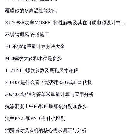
覆膜砂的耐高温性能如何
RU7088R功率MOSFET特性解析及其在可调电源设计中的
实践
不锈钢通风 管道施工
201不锈钢重量计算方法大全
M20螺纹大径和小径是多少
1-1/4 NPT螺纹参数及底孔尺寸详解
F1010E是什么管？能否用3205或3505代换
20x40x2镀锌方管单米重量计算与应用分析
抗渗混凝土中P6和P8膨胀剂分别加多少
法兰PN25和PN16有什么区别
消费者对洗衣机的核心需求调研与分析