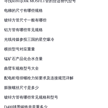
寻找nce01p30k MOSFET管的合适替代型号
电梯的尺寸有哪些规格
镀锌方管尺寸一般有哪些
铝方管有哪些常见规格
光线传媒参投三国的星空爆冷
横担型号对应重量
锰矿石产品化合水含量
曲臂车规格型号大全
配电柜母排螺栓力矩要求及连接规范详解
膨胀螺丝尺寸是多少
镀锌方管有哪些常见规格和型号
D400球墨铸铁井盖重多少