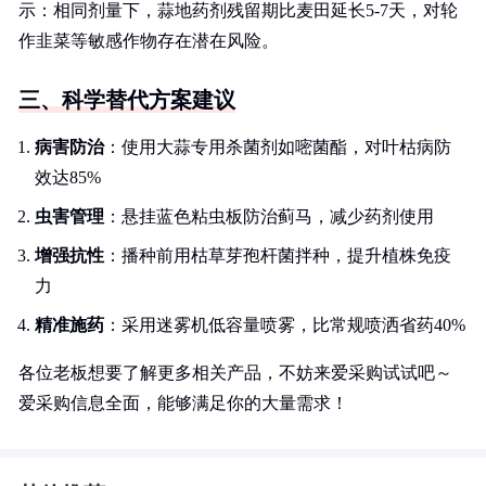
示：相同剂量下，蒜地药剂残留期比麦田延长5-7天，对轮
作韭菜等敏感作物存在潜在风险。
三、科学替代方案建议
病害防治
：使用大蒜专用杀菌剂如嘧菌酯，对叶枯病防
效达85%
虫害管理
：悬挂蓝色粘虫板防治蓟马，减少药剂使用
增强抗性
：播种前用枯草芽孢杆菌拌种，提升植株免疫
力
精准施药
：采用迷雾机低容量喷雾，比常规喷洒省药40%
各位老板想要了解更多相关产品，不妨来爱采购试试吧～
爱采购信息全面，能够满足你的大量需求！