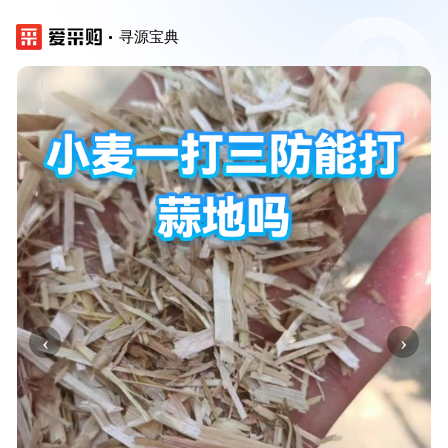
寻源宝典
‹
›