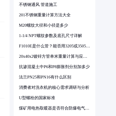
不锈钢通风 管道施工
201不锈钢重量计算方法大全
M20螺纹大径和小径是多少
1-1/4 NPT螺纹参数及底孔尺寸详解
F1010E是什么管？能否用3205或3505代
换
20x40x2镀锌方管单米重量计算与应用
分析
抗渗混凝土中P6和P8膨胀剂分别加多少
法兰PN25和PN16有什么区别
消费者对洗衣机的核心需求调研与分析
U型螺栓的国家标准
煤矿用电热取暖器是否符合防爆电气设
备标准