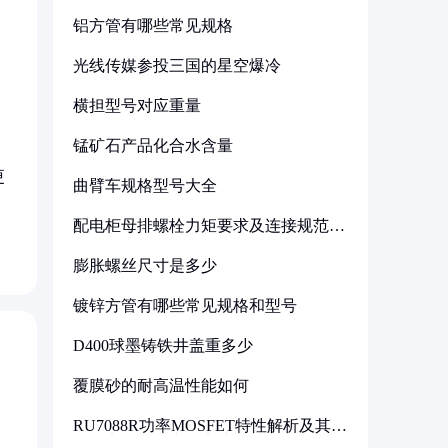
铝方管有哪些常见规格
光线传媒参投三国的星空爆冷
横担型号对应重量
锰矿石产品化合水含量
更
曲臂车规格型号大全
配电柜母排螺栓力矩要求及连接规范详
解
膨胀螺丝尺寸是多少
镀锌方管有哪些常见规格和型号
D400球墨铸铁井盖重多少
覆膜砂的耐高温性能如何
RU7088R功率MOSFET特性解析及其在
可调电源设计中的实践