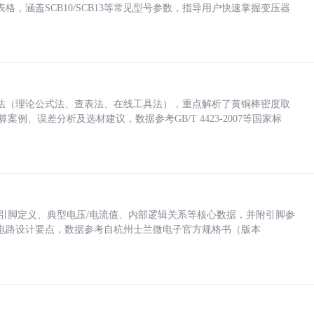
，涵盖SCB10/SCB13等常见型号参数，指导用户快速掌握变压器
法（理论公式法、查表法、在线工具法），重点解析了黄铜棒密度取
计算案例、误差分析及选材建议，数据参考GB/T 4423-2007等国家标
括各引脚定义、典型电压/电流值、内部逻辑关系等核心数据，并附引脚参
电路设计要点，数据参考自杭州士兰微电子官方规格书（版本