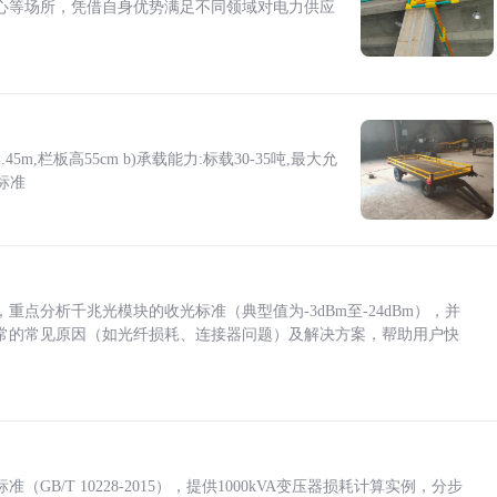
心等场所，凭借自身优势满足不同领域对电力供应
5m,栏板高55cm b)承载能力:标载30-35吨,最大允
标准
点分析千兆光模块的收光标准（典型值为-3dBm至-24dBm），并
常的常见原因（如光纤损耗、连接器问题）及解决方案，帮助用户快
/T 10228-2015），提供1000kVA变压器损耗计算实例，分步