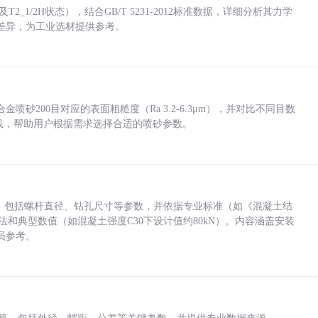
_1/2H状态），结合GB/T 5231-2012标准数据，详细分析其力学
差异，为工业选材提供参考。
砂200目对应的表面粗糙度（Ra 3.2-6.3μm），并对比不同目数
业实践，帮助用户根据需求选择合适的喷砂参数。
力，包括螺杆直径、钻孔尺寸等参数，并依据专业标准（如《混凝土结
方法和典型数值（如混凝土强度C30下设计值约80kN）。内容涵盖安装
员参考。