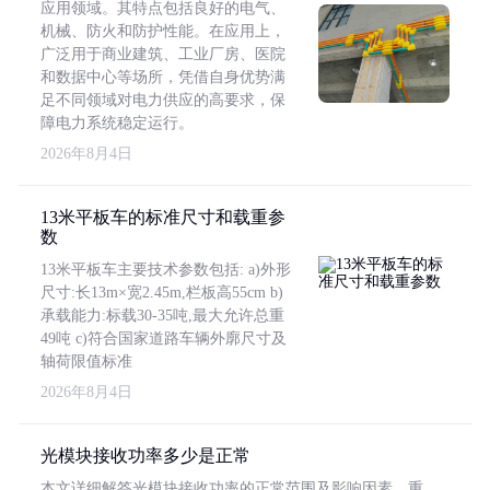
应用领域。其特点包括良好的电气、
机械、防火和防护性能。在应用上，
广泛用于商业建筑、工业厂房、医院
和数据中心等场所，凭借自身优势满
足不同领域对电力供应的高要求，保
障电力系统稳定运行。
2026年8月4日
13米平板车的标准尺寸和载重参
数
13米平板车主要技术参数包括: a)外形
尺寸:长13m×宽2.45m,栏板高55cm b)
承载能力:标载30-35吨,最大允许总重
49吨 c)符合国家道路车辆外廓尺寸及
轴荷限值标准
2026年8月4日
光模块接收功率多少是正常
本文详细解答光模块接收功率的正常范围及影响因素，重