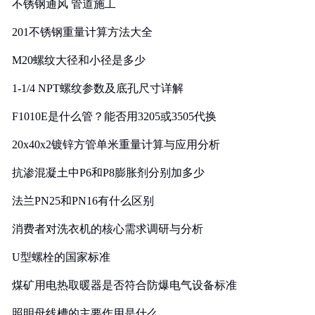
不锈钢通风 管道施工
201不锈钢重量计算方法大全
M20螺纹大径和小径是多少
1-1/4 NPT螺纹参数及底孔尺寸详解
F1010E是什么管？能否用3205或3505代换
20x40x2镀锌方管单米重量计算与应用分析
抗渗混凝土中P6和P8膨胀剂分别加多少
法兰PN25和PN16有什么区别
消费者对洗衣机的核心需求调研与分析
U型螺栓的国家标准
煤矿用电热取暖器是否符合防爆电气设备标准
照明母线槽的主要作用是什么