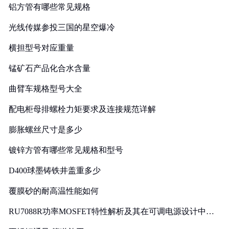
铝方管有哪些常见规格
光线传媒参投三国的星空爆冷
横担型号对应重量
锰矿石产品化合水含量
曲臂车规格型号大全
配电柜母排螺栓力矩要求及连接规范详解
膨胀螺丝尺寸是多少
镀锌方管有哪些常见规格和型号
D400球墨铸铁井盖重多少
覆膜砂的耐高温性能如何
RU7088R功率MOSFET特性解析及其在可调电源设计中的
实践