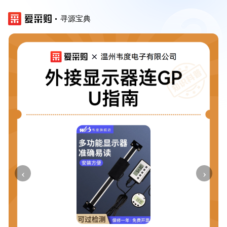
寻源宝典
‹
›