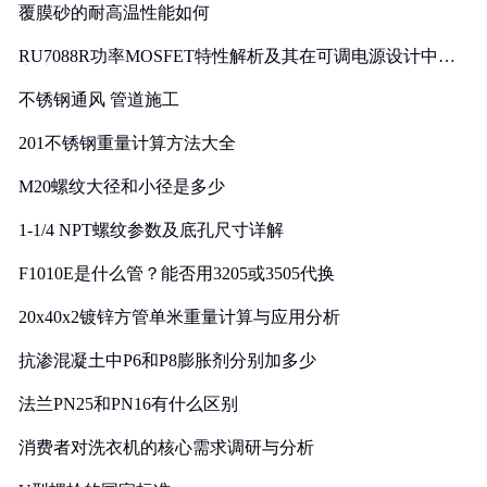
覆膜砂的耐高温性能如何
RU7088R功率MOSFET特性解析及其在可调电源设计中的
实践
不锈钢通风 管道施工
201不锈钢重量计算方法大全
M20螺纹大径和小径是多少
1-1/4 NPT螺纹参数及底孔尺寸详解
F1010E是什么管？能否用3205或3505代换
20x40x2镀锌方管单米重量计算与应用分析
抗渗混凝土中P6和P8膨胀剂分别加多少
法兰PN25和PN16有什么区别
消费者对洗衣机的核心需求调研与分析