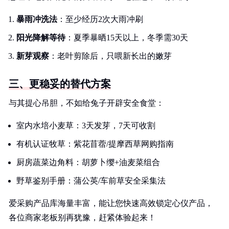
暴雨冲洗法
：至少经历2次大雨冲刷
阳光降解等待
：夏季暴晒15天以上，冬季需30天
新芽观察
：老叶剪除后，只喂新长出的嫩芽
三、更稳妥的替代方案
与其提心吊胆，不如给兔子开辟安全食堂：
室内水培小麦草：3天发芽，7天可收割
有机认证牧草：紫花苜蓿/提摩西草网购指南
厨房蔬菜边角料：胡萝卜缨+油麦菜组合
野草鉴别手册：蒲公英/车前草安全采集法
爱采购产品库海量丰富，能让您快速高效锁定心仪产品，
各位商家老板别再犹豫，赶紧体验起来！