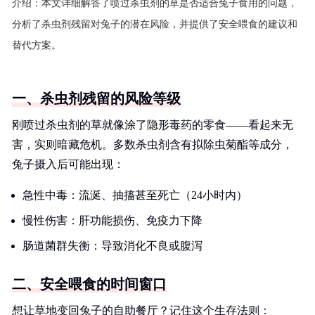
介绍：
本文详细解答了喷过杀虫剂的草是否适合兔子食用的问题，
分析了杀虫剂残留对兔子的潜在风险，并提供了安全喂食的建议和
替代方案。
一、杀虫剂残留的风险等级
刚喷过杀虫剂的草就像涂了隐形毒药的零食——看起来无
害，实则暗藏危机。多数杀虫剂含有拟除虫菊酯等成分，
兔子摄入后可能出现：
急性中毒：流涎、抽搐甚至死亡（24小时内）
慢性伤害：肝功能损伤、免疫力下降
肠道菌群失衡：导致消化不良或腹泻
二、安全喂食的时间窗口
想让草地变回兔子的自助餐厅？记住这个生存法则：