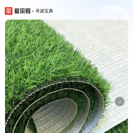
寻源宝典
‹
›