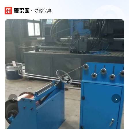
寻源宝典
‹
›