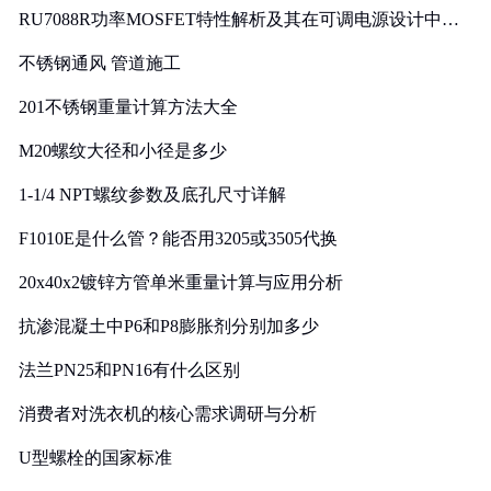
RU7088R功率MOSFET特性解析及其在可调电源设计中的
实践
不锈钢通风 管道施工
201不锈钢重量计算方法大全
M20螺纹大径和小径是多少
1-1/4 NPT螺纹参数及底孔尺寸详解
F1010E是什么管？能否用3205或3505代换
20x40x2镀锌方管单米重量计算与应用分析
抗渗混凝土中P6和P8膨胀剂分别加多少
法兰PN25和PN16有什么区别
消费者对洗衣机的核心需求调研与分析
U型螺栓的国家标准