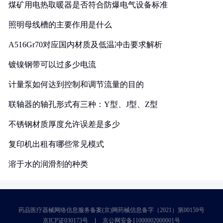
煤矿用电热取暖器是否符合防爆电气设备标准
照明母线槽的主要作用是什么
A516Gr70对应国内材质及低温冲击要求解析
镀镍钢带可以过多少电流
计量泵如何达到控制和调节流量的目的
联轴器的轴孔形式有三种：Y型、J型、Z型
不锈钢材质厚度允许误差是多少
复印机出租有哪些常见模式
溶于水的润滑剂的种类
药品医疗器械网络信息服务备案(京)网药械信息备字（2021）第00159号
京ICP证030173号
京公网安备11000002000001号