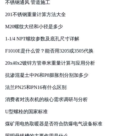
不锈钢通风 管道施工
201不锈钢重量计算方法大全
M20螺纹大径和小径是多少
1-1/4 NPT螺纹参数及底孔尺寸详解
F1010E是什么管？能否用3205或3505代换
20x40x2镀锌方管单米重量计算与应用分析
抗渗混凝土中P6和P8膨胀剂分别加多少
法兰PN25和PN16有什么区别
消费者对洗衣机的核心需求调研与分析
U型螺栓的国家标准
煤矿用电热取暖器是否符合防爆电气设备标准
照明母线槽的主要作用是什么