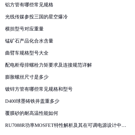
铝方管有哪些常见规格
光线传媒参投三国的星空爆冷
横担型号对应重量
锰矿石产品化合水含量
曲臂车规格型号大全
配电柜母排螺栓力矩要求及连接规范详解
膨胀螺丝尺寸是多少
镀锌方管有哪些常见规格和型号
D400球墨铸铁井盖重多少
覆膜砂的耐高温性能如何
RU7088R功率MOSFET特性解析及其在可调电源设计中的
实践