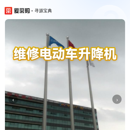
寻源宝典
‹
›