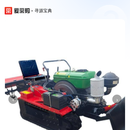
寻源宝典
‹
›