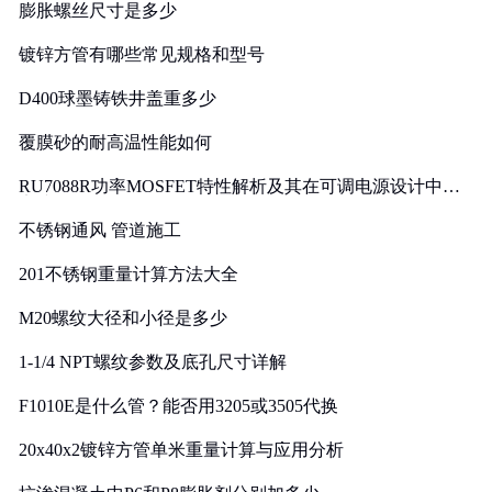
膨胀螺丝尺寸是多少
镀锌方管有哪些常见规格和型号
D400球墨铸铁井盖重多少
覆膜砂的耐高温性能如何
RU7088R功率MOSFET特性解析及其在可调电源设计中的
实践
不锈钢通风 管道施工
201不锈钢重量计算方法大全
M20螺纹大径和小径是多少
1-1/4 NPT螺纹参数及底孔尺寸详解
F1010E是什么管？能否用3205或3505代换
20x40x2镀锌方管单米重量计算与应用分析