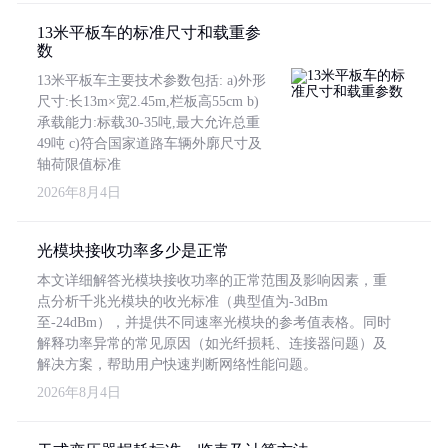
13米平板车的标准尺寸和载重参
数
13米平板车主要技术参数包括: a)外形
尺寸:长13m×宽2.45m,栏板高55cm b)
承载能力:标载30-35吨,最大允许总重
49吨 c)符合国家道路车辆外廓尺寸及
轴荷限值标准
2026年8月4日
光模块接收功率多少是正常
本文详细解答光模块接收功率的正常范围及影响因素，重
点分析千兆光模块的收光标准（典型值为-3dBm
至-24dBm），并提供不同速率光模块的参考值表格。同时
解释功率异常的常见原因（如光纤损耗、连接器问题）及
解决方案，帮助用户快速判断网络性能问题。
2026年8月4日