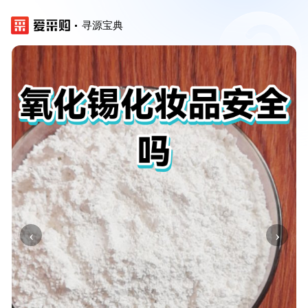
寻源宝典
‹
›