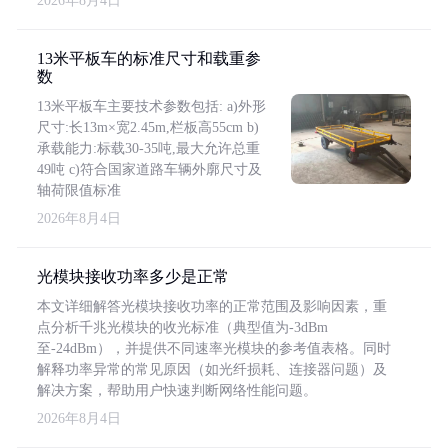
2026年8月4日
13米平板车的标准尺寸和载重参
数
13米平板车主要技术参数包括: a)外形
尺寸:长13m×宽2.45m,栏板高55cm b)
承载能力:标载30-35吨,最大允许总重
49吨 c)符合国家道路车辆外廓尺寸及
轴荷限值标准
2026年8月4日
光模块接收功率多少是正常
本文详细解答光模块接收功率的正常范围及影响因素，重
点分析千兆光模块的收光标准（典型值为-3dBm
至-24dBm），并提供不同速率光模块的参考值表格。同时
解释功率异常的常见原因（如光纤损耗、连接器问题）及
解决方案，帮助用户快速判断网络性能问题。
2026年8月4日