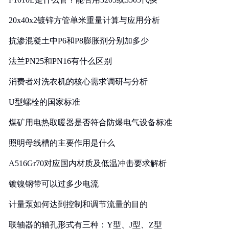
20x40x2镀锌方管单米重量计算与应用分析
抗渗混凝土中P6和P8膨胀剂分别加多少
法兰PN25和PN16有什么区别
消费者对洗衣机的核心需求调研与分析
U型螺栓的国家标准
煤矿用电热取暖器是否符合防爆电气设备标准
照明母线槽的主要作用是什么
A516Gr70对应国内材质及低温冲击要求解析
镀镍钢带可以过多少电流
计量泵如何达到控制和调节流量的目的
联轴器的轴孔形式有三种：Y型、J型、Z型