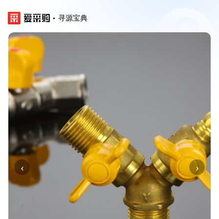
寻源宝典
‹
›