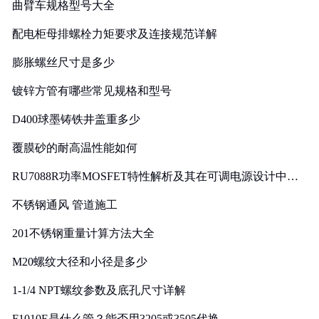
曲臂车规格型号大全
配电柜母排螺栓力矩要求及连接规范详解
膨胀螺丝尺寸是多少
镀锌方管有哪些常见规格和型号
D400球墨铸铁井盖重多少
覆膜砂的耐高温性能如何
RU7088R功率MOSFET特性解析及其在可调电源设计中的
实践
不锈钢通风 管道施工
201不锈钢重量计算方法大全
M20螺纹大径和小径是多少
1-1/4 NPT螺纹参数及底孔尺寸详解
F1010E是什么管？能否用3205或3505代换