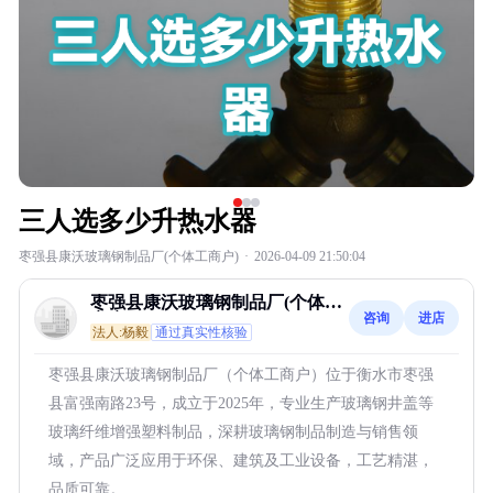
三人选多少升热水器
枣强县康沃玻璃钢制品厂(个体工商户)
·
2026-04-09 21:50:04
枣强县康沃玻璃钢制品厂(个体工
咨询
进店
商户)
法人:杨毅
通过真实性核验
枣强县康沃玻璃钢制品厂（个体工商户）位于衡水市枣强
县富强南路23号，成立于2025年，专业生产玻璃钢井盖等
玻璃纤维增强塑料制品，深耕玻璃钢制品制造与销售领
域，产品广泛应用于环保、建筑及工业设备，工艺精湛，
品质可靠。