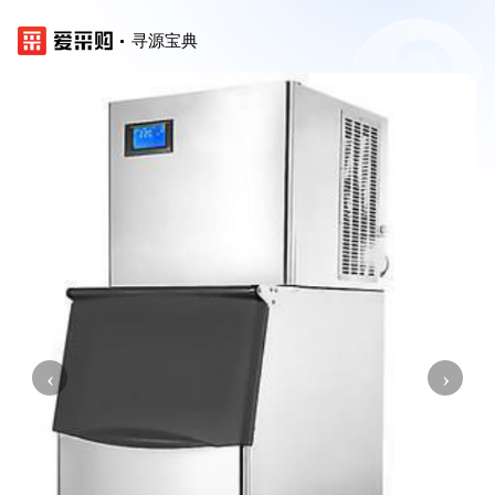
寻源宝典
‹
›