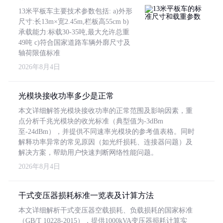
13米平板车主要技术参数包括: a)外形
尺寸:长13m×宽2.45m,栏板高55cm b)
承载能力:标载30-35吨,最大允许总重
49吨 c)符合国家道路车辆外廓尺寸及
轴荷限值标准
2026年8月4日
光模块接收功率多少是正常
本文详细解答光模块接收功率的正常范围及影响因素，重
点分析千兆光模块的收光标准（典型值为-3dBm
至-24dBm），并提供不同速率光模块的参考值表格。同时
解释功率异常的常见原因（如光纤损耗、连接器问题）及
解决方案，帮助用户快速判断网络性能问题。
2026年8月4日
干式变压器损耗标准一览表及计算方法
本文详细解析干式变压器空载损耗、负载损耗的国家标准
（GB/T 10228-2015），提供1000kVA变压器损耗计算实