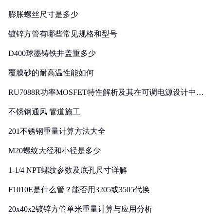
膨胀螺丝尺寸是多少
镀锌方管有哪些常见规格和型号
D400球墨铸铁井盖重多少
覆膜砂的耐高温性能如何
RU7088R功率MOSFET特性解析及其在可调电源设计中的
实践
不锈钢通风 管道施工
201不锈钢重量计算方法大全
M20螺纹大径和小径是多少
1-1/4 NPT螺纹参数及底孔尺寸详解
F1010E是什么管？能否用3205或3505代换
20x40x2镀锌方管单米重量计算与应用分析