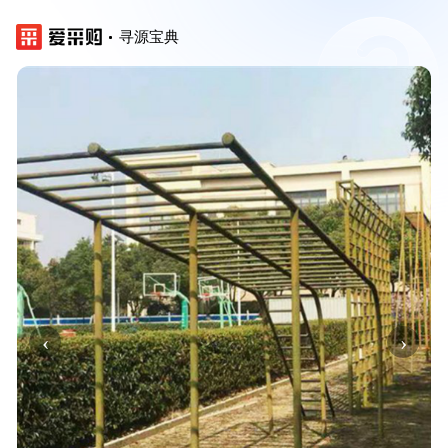
寻源宝典
‹
›