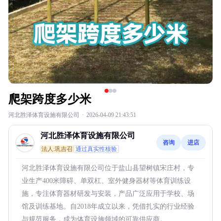
爬架跨度多少米
河北胜泽体育设施有限公司
·
2026-04-09 21:43:51
河北胜泽体育设施有限公司
咨询
进店
法人:巩吉召
通过真实性核验
河北胜泽体育设施有限公司位于盐山县望树镇宋庄村，专
业生产400米障碍、单双杠、室外健身器材等体育训练设
施，专注体育器材研发与安装，产品广泛应用于学校、场
馆及训练基地。自2018年成立以来，凭借扎实的行业经验
与规范服务，成为体育设施领域的可靠供应商。