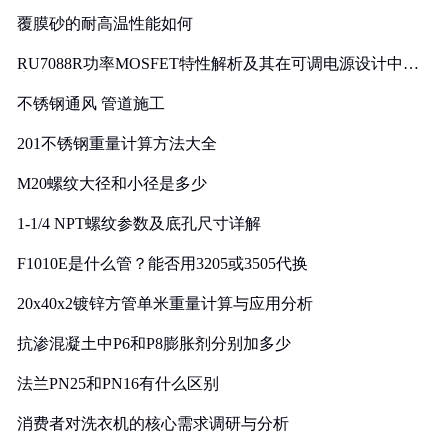
覆膜砂的耐高温性能如何
RU7088R功率MOSFET特性解析及其在可调电源设计中的
实践
不锈钢通风 管道施工
201不锈钢重量计算方法大全
M20螺纹大径和小径是多少
1-1/4 NPT螺纹参数及底孔尺寸详解
F1010E是什么管？能否用3205或3505代换
20x40x2镀锌方管单米重量计算与应用分析
抗渗混凝土中P6和P8膨胀剂分别加多少
法兰PN25和PN16有什么区别
消费者对洗衣机的核心需求调研与分析