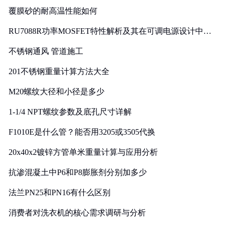
覆膜砂的耐高温性能如何
RU7088R功率MOSFET特性解析及其在可调电源设计中的
实践
不锈钢通风 管道施工
201不锈钢重量计算方法大全
M20螺纹大径和小径是多少
1-1/4 NPT螺纹参数及底孔尺寸详解
F1010E是什么管？能否用3205或3505代换
20x40x2镀锌方管单米重量计算与应用分析
抗渗混凝土中P6和P8膨胀剂分别加多少
法兰PN25和PN16有什么区别
消费者对洗衣机的核心需求调研与分析