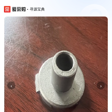
寻源宝典
‹
›