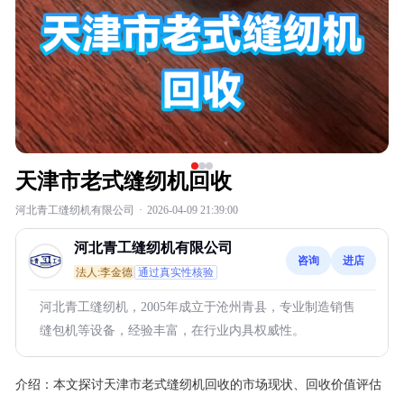
天津市老式缝纫机回收
河北青工缝纫机有限公司
·
2026-04-09 21:39:00
河北青工缝纫机有限公司
咨询
进店
法人:李金德
通过真实性核验
河北青工缝纫机，2005年成立于沧州青县，专业制造销售
缝包机等设备，经验丰富，在行业内具权威性。
介绍：
本文探讨天津市老式缝纫机回收的市场现状、回收价值评估