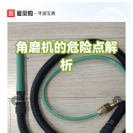
寻源宝典
‹
›