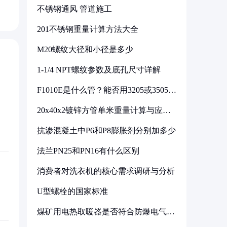
不锈钢通风 管道施工
201不锈钢重量计算方法大全
M20螺纹大径和小径是多少
1-1/4 NPT螺纹参数及底孔尺寸详解
F1010E是什么管？能否用3205或3505代
换
20x40x2镀锌方管单米重量计算与应用
分析
抗渗混凝土中P6和P8膨胀剂分别加多少
法兰PN25和PN16有什么区别
消费者对洗衣机的核心需求调研与分析
U型螺栓的国家标准
煤矿用电热取暖器是否符合防爆电气设
备标准