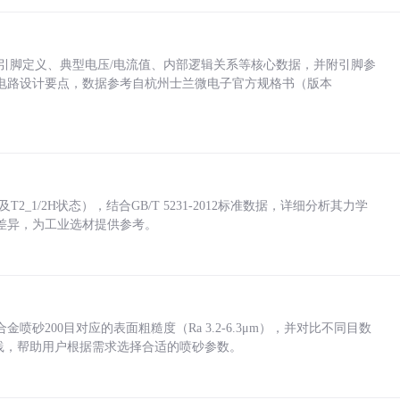
括各引脚定义、典型电压/电流值、内部逻辑关系等核心数据，并附引脚参
电路设计要点，数据参考自杭州士兰微电子官方规格书（版本
_1/2H状态），结合GB/T 5231-2012标准数据，详细分析其力学
差异，为工业选材提供参考。
砂200目对应的表面粗糙度（Ra 3.2-6.3μm），并对比不同目数
业实践，帮助用户根据需求选择合适的喷砂参数。