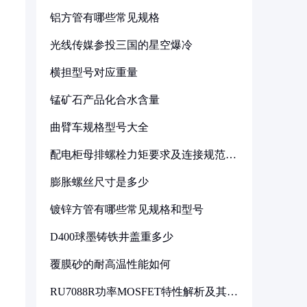
铝方管有哪些常见规格
光线传媒参投三国的星空爆冷
横担型号对应重量
锰矿石产品化合水含量
曲臂车规格型号大全
配电柜母排螺栓力矩要求及连接规范详
解
膨胀螺丝尺寸是多少
镀锌方管有哪些常见规格和型号
D400球墨铸铁井盖重多少
覆膜砂的耐高温性能如何
RU7088R功率MOSFET特性解析及其在
可调电源设计中的实践