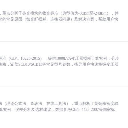
点分析千兆光模块的收光标准（典型值为-3dBm至-24dBm），并
常的常见原因（如光纤损耗、连接器问题）及解决方案，帮助用户快
/T 10228-2015），提供1000kVA变压器损耗计算实例，分步
，涵盖SCB10/SCB13等常见型号参数，指导用户快速掌握变压器
法（理论公式法、查表法、在线工具法），重点解析了黄铜棒密度取
计算案例、误差分析及选材建议，数据参考GB/T 4423-2007等国家标