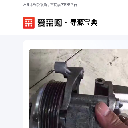
欢迎来到爱采购，百度旗下B2B平台
寻源宝典
‹
›