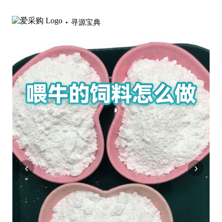
寻源宝典
‹
›