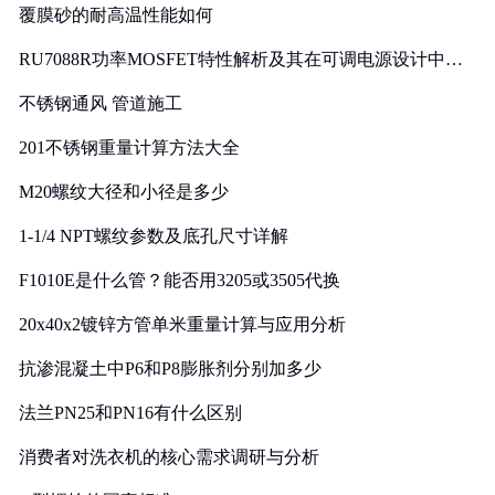
覆膜砂的耐高温性能如何
RU7088R功率MOSFET特性解析及其在可调电源设计中的
实践
不锈钢通风 管道施工
201不锈钢重量计算方法大全
M20螺纹大径和小径是多少
1-1/4 NPT螺纹参数及底孔尺寸详解
F1010E是什么管？能否用3205或3505代换
20x40x2镀锌方管单米重量计算与应用分析
抗渗混凝土中P6和P8膨胀剂分别加多少
法兰PN25和PN16有什么区别
消费者对洗衣机的核心需求调研与分析