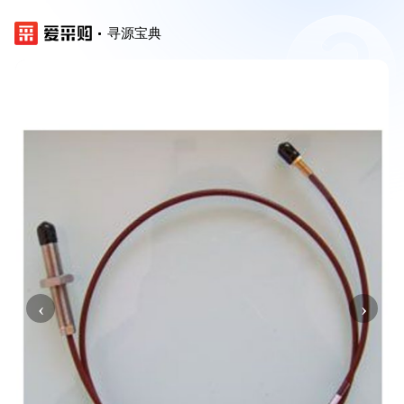
寻源宝典
‹
›