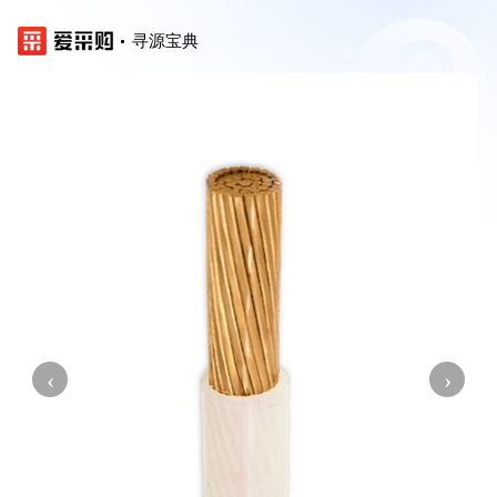
寻源宝典
‹
›