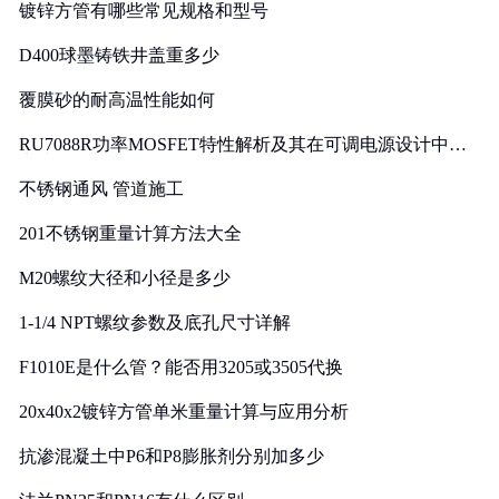
镀锌方管有哪些常见规格和型号
D400球墨铸铁井盖重多少
覆膜砂的耐高温性能如何
RU7088R功率MOSFET特性解析及其在可调电源设计中的
实践
不锈钢通风 管道施工
201不锈钢重量计算方法大全
M20螺纹大径和小径是多少
1-1/4 NPT螺纹参数及底孔尺寸详解
F1010E是什么管？能否用3205或3505代换
20x40x2镀锌方管单米重量计算与应用分析
抗渗混凝土中P6和P8膨胀剂分别加多少