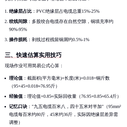
绝缘层占比
：PVC绝缘层占电缆总重15%-25%
绞线间隙
：多股绞合电缆存在自然空隙，铜填充率约
90%-95%
操作损耗
：剥线过程残留铜屑约0.5%-1%
三、快速估算实用技巧
现场作业可用简易公式心算：
理论值
：截面积(平方毫米)×长度(米)×0.018=铜斤数
（95×45×0.018≈76.95斤）
经验值
：理论值×0.85≈实际回收量（76.95×0.85≈65.4斤）
记忆口诀
："九五电缆百米八，四十五米对半加"（95mm²
电缆每百米约80斤，45米约36斤，实际因绝缘层差异需
调整）