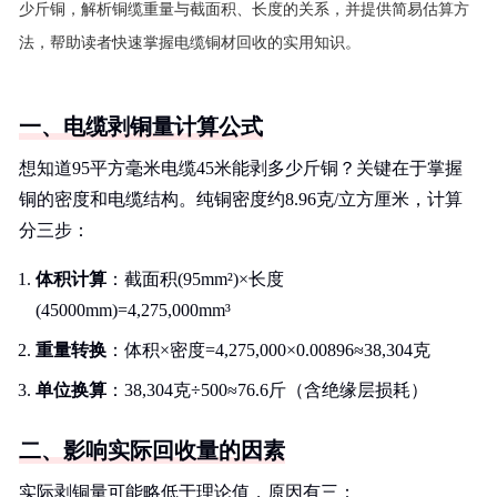
少斤铜，解析铜缆重量与截面积、长度的关系，并提供简易估算方
法，帮助读者快速掌握电缆铜材回收的实用知识。
一、电缆剥铜量计算公式
想知道95平方毫米电缆45米能剥多少斤铜？关键在于掌握
铜的密度和电缆结构。纯铜密度约8.96克/立方厘米，计算
分三步：
体积计算
：截面积(95mm²)×长度
(45000mm)=4,275,000mm³
重量转换
：体积×密度=4,275,000×0.00896≈38,304克
单位换算
：38,304克÷500≈76.6斤（含绝缘层损耗）
二、影响实际回收量的因素
实际剥铜量可能略低于理论值，原因有三：