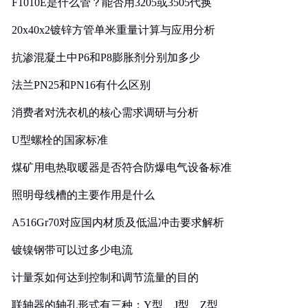
F1010E是什么管？能否用3205或3505代换
20x40x2镀锌方管单米重量计算与应用分析
抗渗混凝土中P6和P8膨胀剂分别加多少
法兰PN25和PN16有什么区别
消费者对洗衣机的核心需求调研与分析
U型螺栓的国家标准
煤矿用电热取暖器是否符合防爆电气设备标准
照明母线槽的主要作用是什么
A516Gr70对应国内材质及低温冲击要求解析
镀镍钢带可以过多少电流
计量泵如何达到控制和调节流量的目的
联轴器的轴孔形式有三种：Y型、J型、Z型