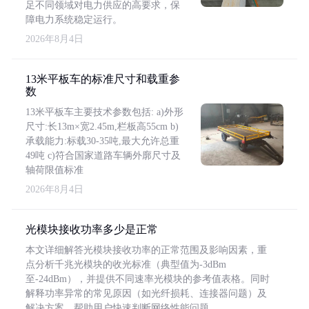
足不同领域对电力供应的高要求，保
障电力系统稳定运行。
2026年8月4日
13米平板车的标准尺寸和载重参
数
13米平板车主要技术参数包括: a)外形
尺寸:长13m×宽2.45m,栏板高55cm b)
承载能力:标载30-35吨,最大允许总重
49吨 c)符合国家道路车辆外廓尺寸及
轴荷限值标准
2026年8月4日
光模块接收功率多少是正常
本文详细解答光模块接收功率的正常范围及影响因素，重
点分析千兆光模块的收光标准（典型值为-3dBm
至-24dBm），并提供不同速率光模块的参考值表格。同时
解释功率异常的常见原因（如光纤损耗、连接器问题）及
解决方案，帮助用户快速判断网络性能问题。