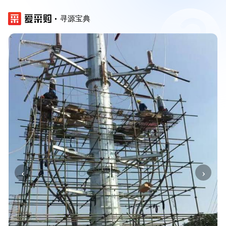
寻源宝典
‹
›