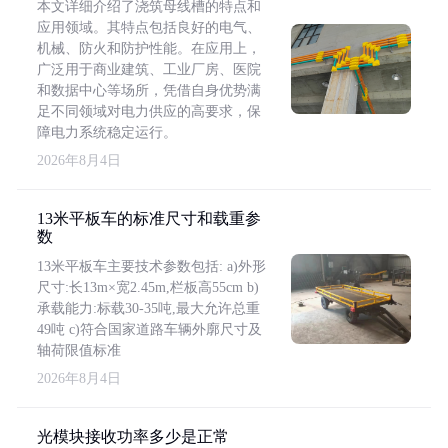
本文详细介绍了浇筑母线槽的特点和
应用领域。其特点包括良好的电气、
机械、防火和防护性能。在应用上，
广泛用于商业建筑、工业厂房、医院
和数据中心等场所，凭借自身优势满
足不同领域对电力供应的高要求，保
障电力系统稳定运行。
2026年8月4日
13米平板车的标准尺寸和载重参
数
13米平板车主要技术参数包括: a)外形
尺寸:长13m×宽2.45m,栏板高55cm b)
承载能力:标载30-35吨,最大允许总重
49吨 c)符合国家道路车辆外廓尺寸及
轴荷限值标准
2026年8月4日
光模块接收功率多少是正常