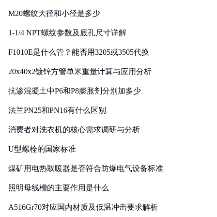
M20螺纹大径和小径是多少
1-1/4 NPT螺纹参数及底孔尺寸详解
F1010E是什么管？能否用3205或3505代换
20x40x2镀锌方管单米重量计算与应用分析
抗渗混凝土中P6和P8膨胀剂分别加多少
法兰PN25和PN16有什么区别
消费者对洗衣机的核心需求调研与分析
U型螺栓的国家标准
煤矿用电热取暖器是否符合防爆电气设备标准
照明母线槽的主要作用是什么
A516Gr70对应国内材质及低温冲击要求解析