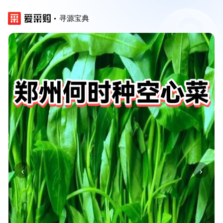
寻源宝典
‹
›