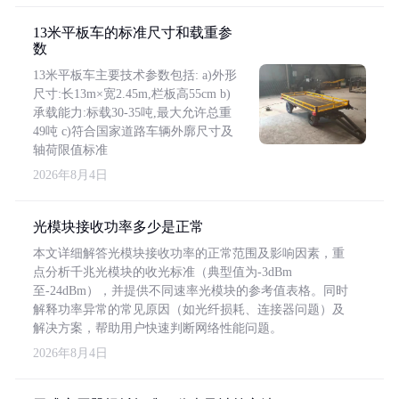
13米平板车的标准尺寸和载重参
数
13米平板车主要技术参数包括: a)外形
尺寸:长13m×宽2.45m,栏板高55cm b)
承载能力:标载30-35吨,最大允许总重
49吨 c)符合国家道路车辆外廓尺寸及
轴荷限值标准
2026年8月4日
光模块接收功率多少是正常
本文详细解答光模块接收功率的正常范围及影响因素，重
点分析千兆光模块的收光标准（典型值为-3dBm
至-24dBm），并提供不同速率光模块的参考值表格。同时
解释功率异常的常见原因（如光纤损耗、连接器问题）及
解决方案，帮助用户快速判断网络性能问题。
2026年8月4日