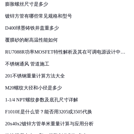
膨胀螺丝尺寸是多少
镀锌方管有哪些常见规格和型号
D400球墨铸铁井盖重多少
覆膜砂的耐高温性能如何
RU7088R功率MOSFET特性解析及其在可调电源设计中的
实践
不锈钢通风 管道施工
201不锈钢重量计算方法大全
M20螺纹大径和小径是多少
1-1/4 NPT螺纹参数及底孔尺寸详解
F1010E是什么管？能否用3205或3505代换
20x40x2镀锌方管单米重量计算与应用分析