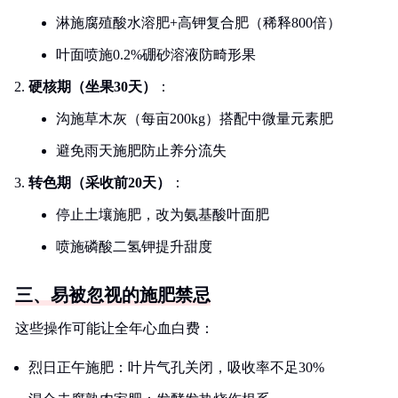
淋施腐殖酸水溶肥+高钾复合肥（稀释800倍）
叶面喷施0.2%硼砂溶液防畸形果
硬核期（坐果30天）
：
沟施草木灰（每亩200kg）搭配中微量元素肥
避免雨天施肥防止养分流失
转色期（采收前20天）
：
停止土壤施肥，改为氨基酸叶面肥
喷施磷酸二氢钾提升甜度
三、易被忽视的施肥禁忌
这些操作可能让全年心血白费：
烈日正午施肥：叶片气孔关闭，吸收率不足30%