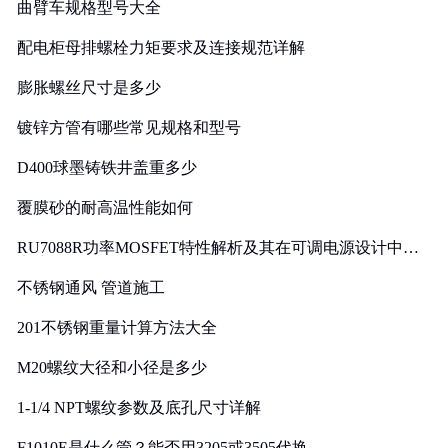
曲臂车规格型号大全
配电柜母排螺栓力矩要求及连接规范详解
膨胀螺丝尺寸是多少
镀锌方管有哪些常见规格和型号
D400球墨铸铁井盖重多少
覆膜砂的耐高温性能如何
RU7088R功率MOSFET特性解析及其在可调电源设计中的
实践
不锈钢通风 管道施工
201不锈钢重量计算方法大全
M20螺纹大径和小径是多少
1-1/4 NPT螺纹参数及底孔尺寸详解
F1010E是什么管？能否用3205或3505代换