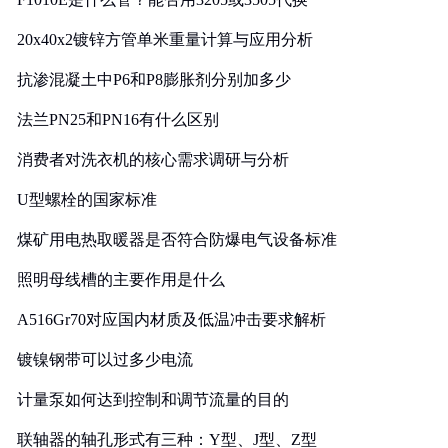
20x40x2镀锌方管单米重量计算与应用分析
抗渗混凝土中P6和P8膨胀剂分别加多少
法兰PN25和PN16有什么区别
消费者对洗衣机的核心需求调研与分析
U型螺栓的国家标准
煤矿用电热取暖器是否符合防爆电气设备标准
照明母线槽的主要作用是什么
A516Gr70对应国内材质及低温冲击要求解析
镀镍钢带可以过多少电流
计量泵如何达到控制和调节流量的目的
联轴器的轴孔形式有三种：Y型、J型、Z型