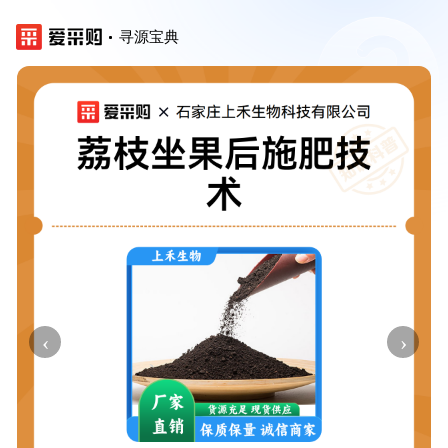
寻源宝典
‹
›