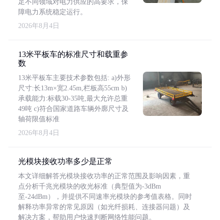
足不同领域对电力供应的高要求，保
障电力系统稳定运行。
2026年8月4日
13米平板车的标准尺寸和载重参
数
13米平板车主要技术参数包括: a)外形
尺寸:长13m×宽2.45m,栏板高55cm b)
承载能力:标载30-35吨,最大允许总重
49吨 c)符合国家道路车辆外廓尺寸及
轴荷限值标准
2026年8月4日
光模块接收功率多少是正常
本文详细解答光模块接收功率的正常范围及影响因素，重
点分析千兆光模块的收光标准（典型值为-3dBm
至-24dBm），并提供不同速率光模块的参考值表格。同时
解释功率异常的常见原因（如光纤损耗、连接器问题）及
解决方案，帮助用户快速判断网络性能问题。