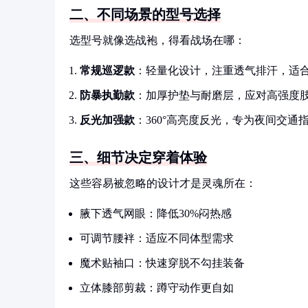
二、不同场景的型号选择
选型号就像选战袍，得看战场在哪：
常规巡逻款
：轻量化设计，注重透气排汗，适
防暴执勤款
：加厚护垫与耐磨层，应对高强度
反光加强款
：360°高亮度反光，专为夜间交通
三、细节决定穿着体验
这些容易被忽略的设计才是灵魂所在：
腋下透气网眼：降低30%闷热感
可调节腰袢：适应不同体型需求
魔术贴袖口：快速穿脱不勾挂装备
立体膝部剪裁：蹲守动作更自如