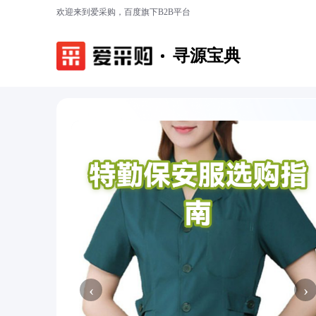
欢迎来到爱采购，百度旗下B2B平台
寻源宝典
‹
›