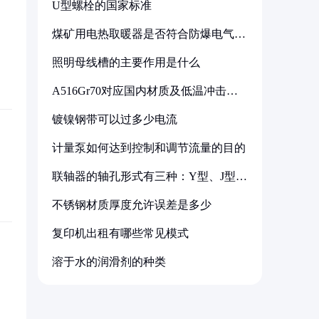
U型螺栓的国家标准
煤矿用电热取暖器是否符合防爆电气设
备标准
照明母线槽的主要作用是什么
A516Gr70对应国内材质及低温冲击要
求解析
镀镍钢带可以过多少电流
计量泵如何达到控制和调节流量的目的
联轴器的轴孔形式有三种：Y型、J型、
Z型
不锈钢材质厚度允许误差是多少
复印机出租有哪些常见模式
溶于水的润滑剂的种类