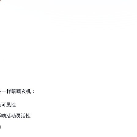
备一样暗藏玄机：
勤可见性
影响活动灵活性
力