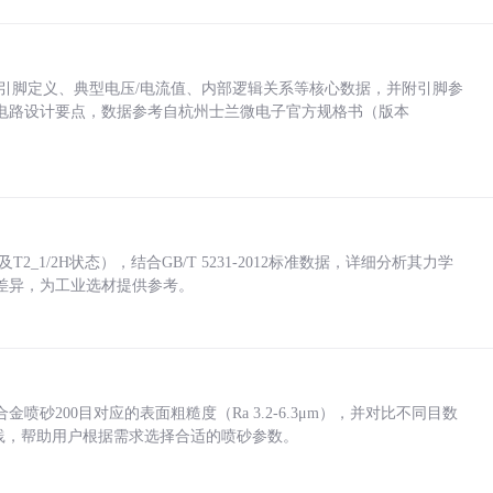
括各引脚定义、典型电压/电流值、内部逻辑关系等核心数据，并附引脚参
电路设计要点，数据参考自杭州士兰微电子官方规格书（版本
_1/2H状态），结合GB/T 5231-2012标准数据，详细分析其力学
差异，为工业选材提供参考。
砂200目对应的表面粗糙度（Ra 3.2-6.3μm），并对比不同目数
业实践，帮助用户根据需求选择合适的喷砂参数。