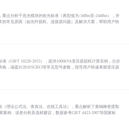
点分析千兆光模块的收光标准（典型值为-3dBm至-24dBm），并
常的常见原因（如光纤损耗、连接器问题）及解决方案，帮助用户快
/T 10228-2015），提供1000kVA变压器损耗计算实例，分步
，涵盖SCB10/SCB13等常见型号参数，指导用户快速掌握变压器
法（理论公式法、查表法、在线工具法），重点解析了黄铜棒密度取
计算案例、误差分析及选材建议，数据参考GB/T 4423-2007等国家标