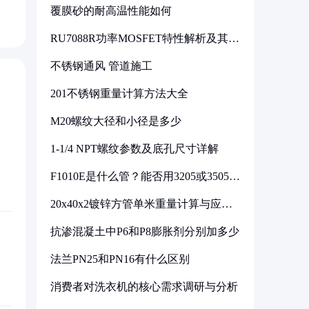
覆膜砂的耐高温性能如何
RU7088R功率MOSFET特性解析及其在
可调电源设计中的实践
不锈钢通风 管道施工
201不锈钢重量计算方法大全
M20螺纹大径和小径是多少
1-1/4 NPT螺纹参数及底孔尺寸详解
F1010E是什么管？能否用3205或3505代
换
20x40x2镀锌方管单米重量计算与应用
分析
抗渗混凝土中P6和P8膨胀剂分别加多少
法兰PN25和PN16有什么区别
消费者对洗衣机的核心需求调研与分析