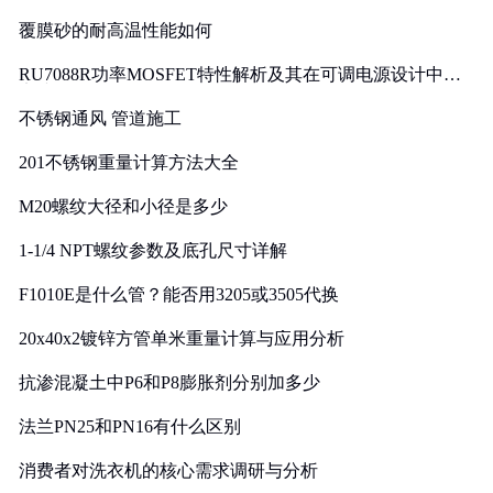
覆膜砂的耐高温性能如何
RU7088R功率MOSFET特性解析及其在可调电源设计中的
实践
不锈钢通风 管道施工
201不锈钢重量计算方法大全
M20螺纹大径和小径是多少
1-1/4 NPT螺纹参数及底孔尺寸详解
F1010E是什么管？能否用3205或3505代换
20x40x2镀锌方管单米重量计算与应用分析
抗渗混凝土中P6和P8膨胀剂分别加多少
法兰PN25和PN16有什么区别
消费者对洗衣机的核心需求调研与分析