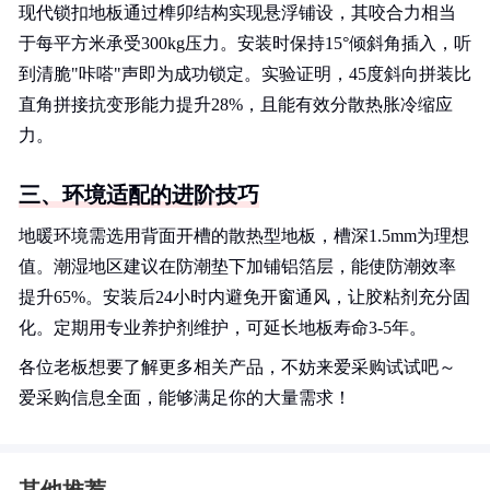
现代锁扣地板通过榫卯结构实现悬浮铺设，其咬合力相当
于每平方米承受300kg压力。安装时保持15°倾斜角插入，听
到清脆"咔嗒"声即为成功锁定。实验证明，45度斜向拼装比
直角拼接抗变形能力提升28%，且能有效分散热胀冷缩应
力。
三、环境适配的进阶技巧
地暖环境需选用背面开槽的散热型地板，槽深1.5mm为理想
值。潮湿地区建议在防潮垫下加铺铝箔层，能使防潮效率
提升65%。安装后24小时内避免开窗通风，让胶粘剂充分固
化。定期用专业养护剂维护，可延长地板寿命3-5年。
各位老板想要了解更多相关产品，不妨来爱采购试试吧～
爱采购信息全面，能够满足你的大量需求！