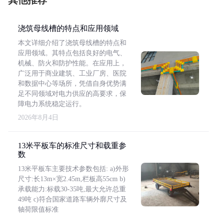
其他推荐
浇筑母线槽的特点和应用领域
本文详细介绍了浇筑母线槽的特点和
应用领域。其特点包括良好的电气、
机械、防火和防护性能。在应用上，
广泛用于商业建筑、工业厂房、医院
和数据中心等场所，凭借自身优势满
足不同领域对电力供应的高要求，保
障电力系统稳定运行。
2026年8月4日
13米平板车的标准尺寸和载重参
数
13米平板车主要技术参数包括: a)外形
尺寸:长13m×宽2.45m,栏板高55cm b)
承载能力:标载30-35吨,最大允许总重
49吨 c)符合国家道路车辆外廓尺寸及
轴荷限值标准