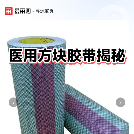
寻源宝典
‹
›