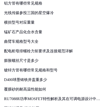
铝方管有哪些常见规格
光线传媒参投三国的星空爆冷
横担型号对应重量
锰矿石产品化合水含量
曲臂车规格型号大全
配电柜母排螺栓力矩要求及连接规范详解
膨胀螺丝尺寸是多少
镀锌方管有哪些常见规格和型号
D400球墨铸铁井盖重多少
覆膜砂的耐高温性能如何
RU7088R功率MOSFET特性解析及其在可调电源设计中的
实践