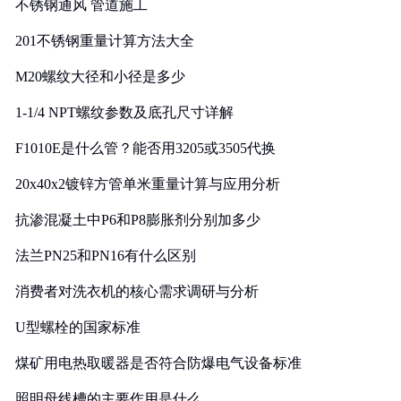
不锈钢通风 管道施工
201不锈钢重量计算方法大全
M20螺纹大径和小径是多少
1-1/4 NPT螺纹参数及底孔尺寸详解
F1010E是什么管？能否用3205或3505代换
20x40x2镀锌方管单米重量计算与应用分析
抗渗混凝土中P6和P8膨胀剂分别加多少
法兰PN25和PN16有什么区别
消费者对洗衣机的核心需求调研与分析
U型螺栓的国家标准
煤矿用电热取暖器是否符合防爆电气设备标准
照明母线槽的主要作用是什么