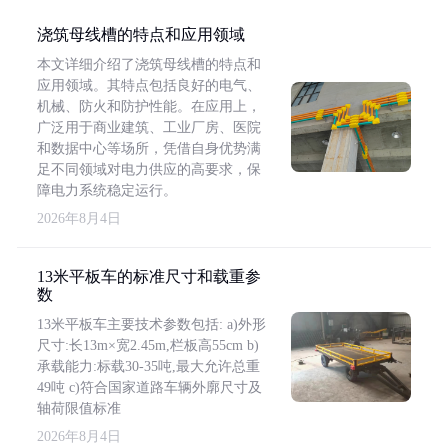
浇筑母线槽的特点和应用领域
本文详细介绍了浇筑母线槽的特点和
应用领域。其特点包括良好的电气、
机械、防火和防护性能。在应用上，
广泛用于商业建筑、工业厂房、医院
和数据中心等场所，凭借自身优势满
足不同领域对电力供应的高要求，保
障电力系统稳定运行。
2026年8月4日
13米平板车的标准尺寸和载重参
数
13米平板车主要技术参数包括: a)外形
尺寸:长13m×宽2.45m,栏板高55cm b)
承载能力:标载30-35吨,最大允许总重
49吨 c)符合国家道路车辆外廓尺寸及
轴荷限值标准
2026年8月4日