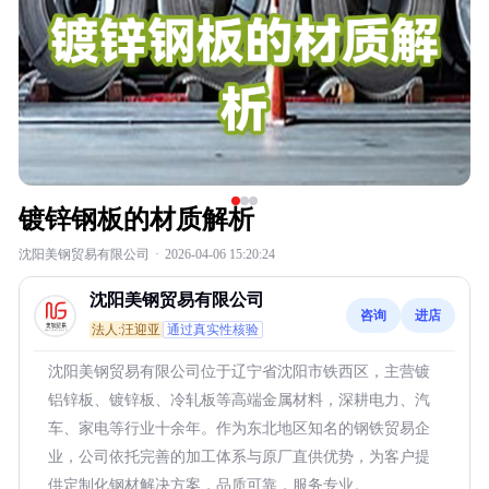
镀锌钢板的材质解析
沈阳美钢贸易有限公司
·
2026-04-06 15:20:24
沈阳美钢贸易有限公司
咨询
进店
法人:汪迎亚
通过真实性核验
沈阳美钢贸易有限公司位于辽宁省沈阳市铁西区，主营镀
铝锌板、镀锌板、冷轧板等高端金属材料，深耕电力、汽
车、家电等行业十余年。作为东北地区知名的钢铁贸易企
业，公司依托完善的加工体系与原厂直供优势，为客户提
供定制化钢材解决方案，品质可靠，服务专业。