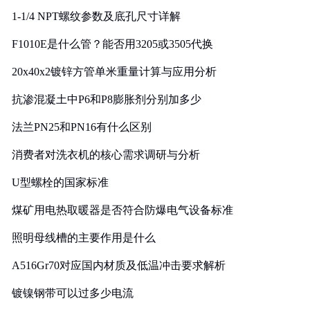
1-1/4 NPT螺纹参数及底孔尺寸详解
F1010E是什么管？能否用3205或3505代换
20x40x2镀锌方管单米重量计算与应用分析
抗渗混凝土中P6和P8膨胀剂分别加多少
法兰PN25和PN16有什么区别
消费者对洗衣机的核心需求调研与分析
U型螺栓的国家标准
煤矿用电热取暖器是否符合防爆电气设备标准
照明母线槽的主要作用是什么
A516Gr70对应国内材质及低温冲击要求解析
镀镍钢带可以过多少电流