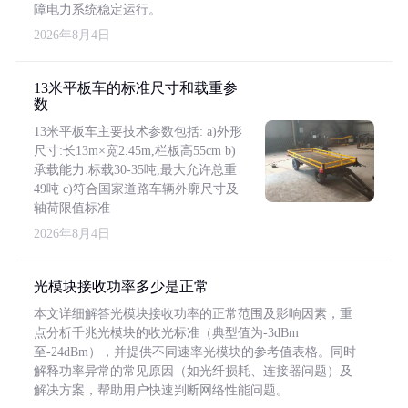
障电力系统稳定运行。
2026年8月4日
13米平板车的标准尺寸和载重参
数
13米平板车主要技术参数包括: a)外形
尺寸:长13m×宽2.45m,栏板高55cm b)
承载能力:标载30-35吨,最大允许总重
49吨 c)符合国家道路车辆外廓尺寸及
轴荷限值标准
2026年8月4日
光模块接收功率多少是正常
本文详细解答光模块接收功率的正常范围及影响因素，重
点分析千兆光模块的收光标准（典型值为-3dBm
至-24dBm），并提供不同速率光模块的参考值表格。同时
解释功率异常的常见原因（如光纤损耗、连接器问题）及
解决方案，帮助用户快速判断网络性能问题。