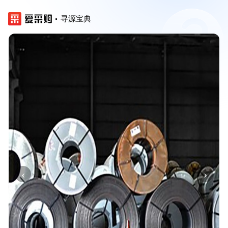
寻源宝典
‹
›