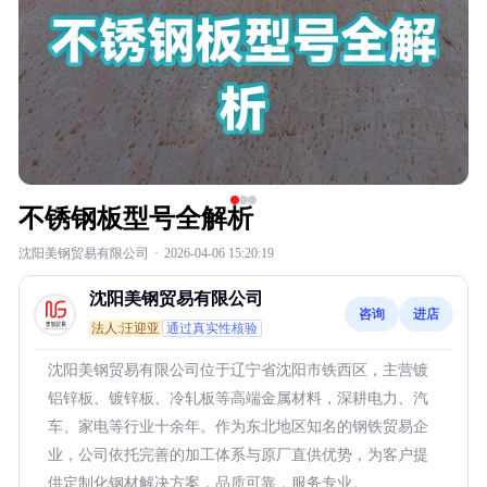
不锈钢板型号全解析
沈阳美钢贸易有限公司
·
2026-04-06 15:20:19
沈阳美钢贸易有限公司
咨询
进店
法人:汪迎亚
通过真实性核验
沈阳美钢贸易有限公司位于辽宁省沈阳市铁西区，主营镀
铝锌板、镀锌板、冷轧板等高端金属材料，深耕电力、汽
车、家电等行业十余年。作为东北地区知名的钢铁贸易企
业，公司依托完善的加工体系与原厂直供优势，为客户提
供定制化钢材解决方案，品质可靠，服务专业。