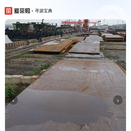
寻源宝典
‹
›