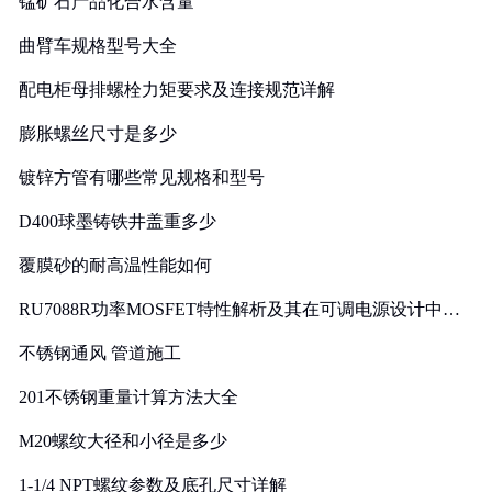
锰矿石产品化合水含量
曲臂车规格型号大全
配电柜母排螺栓力矩要求及连接规范详解
膨胀螺丝尺寸是多少
镀锌方管有哪些常见规格和型号
D400球墨铸铁井盖重多少
覆膜砂的耐高温性能如何
RU7088R功率MOSFET特性解析及其在可调电源设计中的
实践
不锈钢通风 管道施工
201不锈钢重量计算方法大全
M20螺纹大径和小径是多少
1-1/4 NPT螺纹参数及底孔尺寸详解