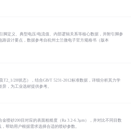
括各引脚定义、典型电压/电流值、内部逻辑关系等核心数据，并附引脚参
电路设计要点，数据参考自杭州士兰微电子官方规格书（版本
_1/2H状态），结合GB/T 5231-2012标准数据，详细分析其力学
差异，为工业选材提供参考。
砂200目对应的表面粗糙度（Ra 3.2-6.3μm），并对比不同目数
业实践，帮助用户根据需求选择合适的喷砂参数。