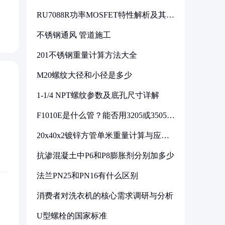
RU7088R功率MOSFET特性解析及其在
可调电源设计中的实践
不锈钢通风 管道施工
201不锈钢重量计算方法大全
M20螺纹大径和小径是多少
1-1/4 NPT螺纹参数及底孔尺寸详解
F1010E是什么管？能否用3205或3505代
换
20x40x2镀锌方管单米重量计算与应用
分析
抗渗混凝土中P6和P8膨胀剂分别加多少
法兰PN25和PN16有什么区别
消费者对洗衣机的核心需求调研与分析
U型螺栓的国家标准