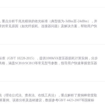
点分析千兆光模块的收光标准（典型值为-3dBm至-24dBm），并
常的常见原因（如光纤损耗、连接器问题）及解决方案，帮助用户快
/T 10228-2015），提供1000kVA变压器损耗计算实例，分步
，涵盖SCB10/SCB13等常见型号参数，指导用户快速掌握变压器
法（理论公式法、查表法、在线工具法），重点解析了黄铜棒密度取
计算案例、误差分析及选材建议，数据参考GB/T 4423-2007等国家标