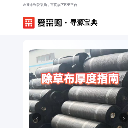
欢迎来到爱采购，百度旗下B2B平台
寻源宝典
‹
›