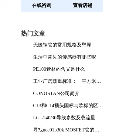
在线咨询
查看店铺
热门文章
无缝钢管的常用规格及壁厚
生活中常见的传感器有哪些呢
PE100管材的含义是什么
工业厂房载重标准：一平方米能
承受多少公斤
CONOSTAN公司简介
C13和C14插头国标与欧标的区别
及其标准解析
LGJ-240/30导线参数及载流量解
析
寻找nce01p30k MOSFET管的合
适替代型号