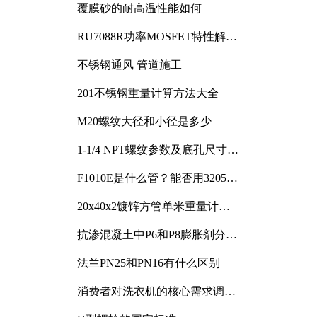
覆膜砂的耐高温性能如何
RU7088R功率MOSFET特性解析
及其在可调电源设计中的实践
不锈钢通风 管道施工
201不锈钢重量计算方法大全
M20螺纹大径和小径是多少
1-1/4 NPT螺纹参数及底孔尺寸详
解
F1010E是什么管？能否用3205或
3505代换
20x40x2镀锌方管单米重量计算
与应用分析
抗渗混凝土中P6和P8膨胀剂分别
加多少
法兰PN25和PN16有什么区别
消费者对洗衣机的核心需求调研
与分析