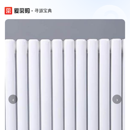
寻源宝典
‹
›