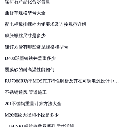
锰矿石产品化合水含量
曲臂车规格型号大全
配电柜母排螺栓力矩要求及连接规范详解
膨胀螺丝尺寸是多少
镀锌方管有哪些常见规格和型号
D400球墨铸铁井盖重多少
覆膜砂的耐高温性能如何
RU7088R功率MOSFET特性解析及其在可调电源设计中的
实践
不锈钢通风 管道施工
201不锈钢重量计算方法大全
M20螺纹大径和小径是多少
1-1/4 NPT螺纹参数及底孔尺寸详解