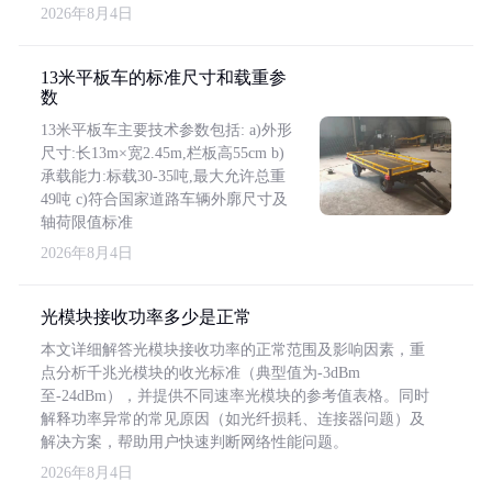
2026年8月4日
13米平板车的标准尺寸和载重参
数
13米平板车主要技术参数包括: a)外形
尺寸:长13m×宽2.45m,栏板高55cm b)
承载能力:标载30-35吨,最大允许总重
49吨 c)符合国家道路车辆外廓尺寸及
轴荷限值标准
2026年8月4日
光模块接收功率多少是正常
本文详细解答光模块接收功率的正常范围及影响因素，重
点分析千兆光模块的收光标准（典型值为-3dBm
至-24dBm），并提供不同速率光模块的参考值表格。同时
解释功率异常的常见原因（如光纤损耗、连接器问题）及
解决方案，帮助用户快速判断网络性能问题。
2026年8月4日