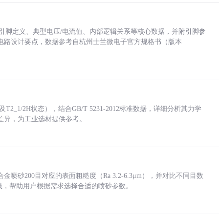
括各引脚定义、典型电压/电流值、内部逻辑关系等核心数据，并附引脚参
电路设计要点，数据参考自杭州士兰微电子官方规格书（版本
_1/2H状态），结合GB/T 5231-2012标准数据，详细分析其力学
差异，为工业选材提供参考。
砂200目对应的表面粗糙度（Ra 3.2-6.3μm），并对比不同目数
业实践，帮助用户根据需求选择合适的喷砂参数。