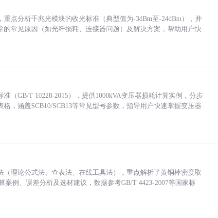
点分析千兆光模块的收光标准（典型值为-3dBm至-24dBm），并
常的常见原因（如光纤损耗、连接器问题）及解决方案，帮助用户快
/T 10228-2015），提供1000kVA变压器损耗计算实例，分步
，涵盖SCB10/SCB13等常见型号参数，指导用户快速掌握变压器
法（理论公式法、查表法、在线工具法），重点解析了黄铜棒密度取
计算案例、误差分析及选材建议，数据参考GB/T 4423-2007等国家标