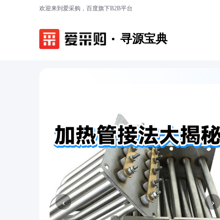
欢迎来到爱采购，百度旗下B2B平台
寻源宝典
‹
›