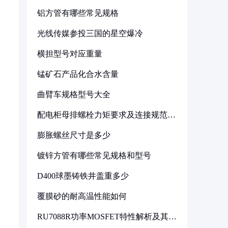
铝方管有哪些常见规格
光线传媒参投三国的星空爆冷
横担型号对应重量
锰矿石产品化合水含量
曲臂车规格型号大全
配电柜母排螺栓力矩要求及连接规范详
解
膨胀螺丝尺寸是多少
镀锌方管有哪些常见规格和型号
D400球墨铸铁井盖重多少
覆膜砂的耐高温性能如何
RU7088R功率MOSFET特性解析及其在
可调电源设计中的实践