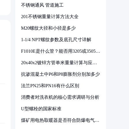
不锈钢通风 管道施工
201不锈钢重量计算方法大全
M20螺纹大径和小径是多少
1-1/4 NPT螺纹参数及底孔尺寸详解
F1010E是什么管？能否用3205或3505代
换
20x40x2镀锌方管单米重量计算与应用
分析
抗渗混凝土中P6和P8膨胀剂分别加多少
法兰PN25和PN16有什么区别
消费者对洗衣机的核心需求调研与分析
U型螺栓的国家标准
煤矿用电热取暖器是否符合防爆电气设
备标准