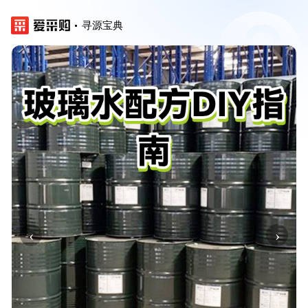
寻源宝典
‹
›