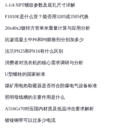
1-1/4 NPT螺纹参数及底孔尺寸详解
F1010E是什么管？能否用3205或3505代换
20x40x2镀锌方管单米重量计算与应用分析
抗渗混凝土中P6和P8膨胀剂分别加多少
法兰PN25和PN16有什么区别
消费者对洗衣机的核心需求调研与分析
U型螺栓的国家标准
煤矿用电热取暖器是否符合防爆电气设备标准
照明母线槽的主要作用是什么
A516Gr70对应国内材质及低温冲击要求解析
镀镍钢带可以过多少电流