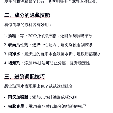
夏季可将酒精降至15%，冬季则提升至30%应对低温。
二、成分的隐藏技能
看似简单的原料各有妙用：
酒精
：零下20℃仍保持液态，还能预防喷嘴结冰
表面活性剂
：选择中性配方，避免腐蚀雨刮胶条
纯净水
：煮沸过的自来水会残留水垢，建议用蒸馏水
增溶剂
：添加1%甘油可防止分层，提升稳定性
三、进阶调配技巧
想让玻璃水表现更出色？试试这些组合：
雨天加强版
：添加0.3%硅油形成驱水膜
虫胶克星
：用5%白醋替代部分酒精溶解虫尸