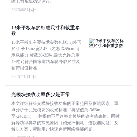
障电力系统稳定运行。
2026年8月4日
13米平板车的标准尺寸和载重参
数
13米平板车主要技术参数包括: a)外形
尺寸:长13m×宽2.45m,栏板高55cm b)
承载能力:标载30-35吨,最大允许总重
49吨 c)符合国家道路车辆外廓尺寸及
轴荷限值标准
2026年8月4日
光模块接收功率多少是正常
本文详细解答光模块接收功率的正常范围及影响因素，重
点分析千兆光模块的收光标准（典型值为-3dBm
至-24dBm），并提供不同速率光模块的参考值表格。同时
解释功率异常的常见原因（如光纤损耗、连接器问题）及
解决方案，帮助用户快速判断网络性能问题。