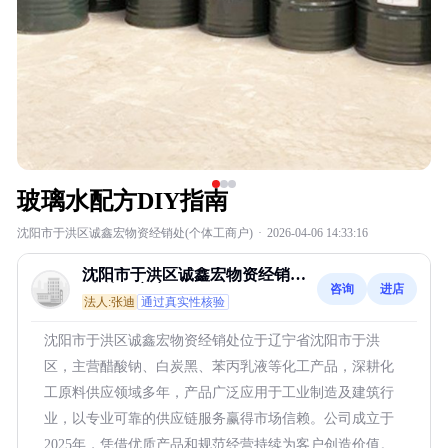
玻璃水配方DIY指南
沈阳市于洪区诚鑫宏物资经销处(个体工商户)
·
2026-04-06 14:33:16
沈阳市于洪区诚鑫宏物资经销处
咨询
进店
(个体工商户)
法人:张迪
通过真实性核验
沈阳市于洪区诚鑫宏物资经销处位于辽宁省沈阳市于洪
区，主营醋酸钠、白炭黑、苯丙乳液等化工产品，深耕化
工原料供应领域多年，产品广泛应用于工业制造及建筑行
业，以专业可靠的供应链服务赢得市场信赖。公司成立于
2025年，凭借优质产品和规范经营持续为客户创造价值。