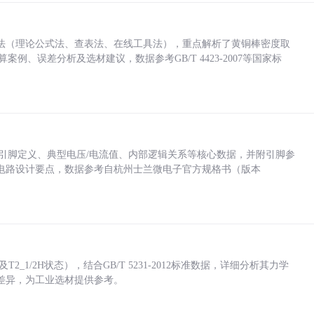
法（理论公式法、查表法、在线工具法），重点解析了黄铜棒密度取
计算案例、误差分析及选材建议，数据参考GB/T 4423-2007等国家标
括各引脚定义、典型电压/电流值、内部逻辑关系等核心数据，并附引脚参
电路设计要点，数据参考自杭州士兰微电子官方规格书（版本
_1/2H状态），结合GB/T 5231-2012标准数据，详细分析其力学
差异，为工业选材提供参考。