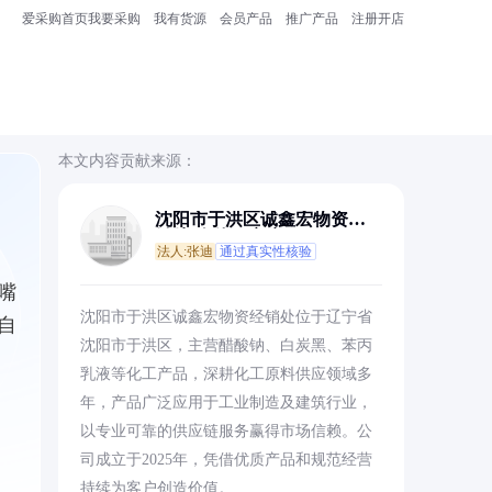
爱采购首页
我要采购
我有货源
会员产品
推广产品
注册开店
本文内容贡献来源：
沈阳市于洪区诚鑫宏物资经
销处(个体工商户)
法人:张迪
通过真实性核验
嘴
沈阳市于洪区诚鑫宏物资经销处位于辽宁省
自
沈阳市于洪区，主营醋酸钠、白炭黑、苯丙
乳液等化工产品，深耕化工原料供应领域多
年，产品广泛应用于工业制造及建筑行业，
以专业可靠的供应链服务赢得市场信赖。公
司成立于2025年，凭借优质产品和规范经营
持续为客户创造价值。