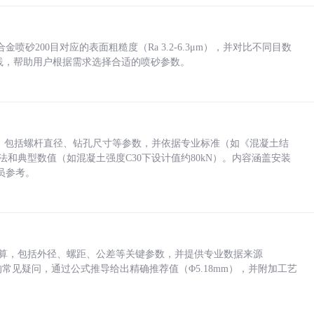
砂200目对应的表面粗糙度（Ra 3.2-6.3μm），并对比不同目数
业实践，帮助用户根据需求选择合适的喷砂参数。
力，包括螺杆直径、钻孔尺寸等参数，并依据专业标准（如《混凝土结
方法和典型数值（如混凝土强度C30下设计值约80kN）。内容涵盖安装
员参考。
底孔计算，包括外径、螺距、公差等关键参数，并提供专业数据来源
孔尺寸的常见疑问，通过公式推导给出精确推荐值（Φ5.18mm），并附加工艺