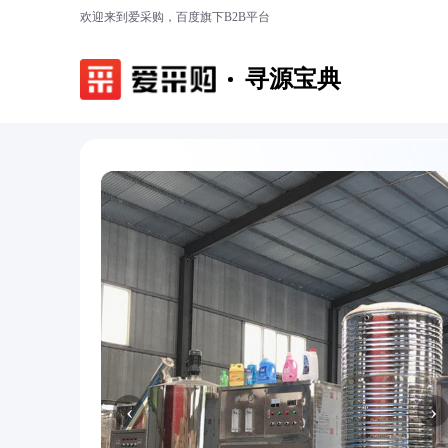
欢迎来到爱采购，百度旗下B2B平台
寻源宝典
‹
›