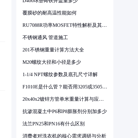
D400球墨铸铁井盖重多少
覆膜砂的耐高温性能如何
RU7088R功率MOSFET特性解析及其在
可调电源设计中的实践
不锈钢通风 管道施工
201不锈钢重量计算方法大全
M20螺纹大径和小径是多少
1-1/4 NPT螺纹参数及底孔尺寸详解
F1010E是什么管？能否用3205或3505代
换
20x40x2镀锌方管单米重量计算与应用
分析
抗渗混凝土中P6和P8膨胀剂分别加多少
法兰PN25和PN16有什么区别
消费者对洗衣机的核心需求调研与分析