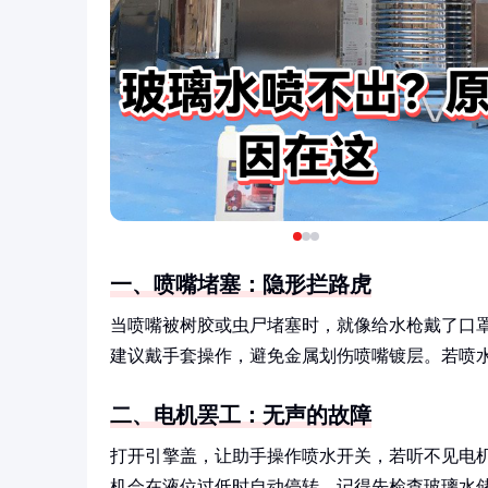
一、喷嘴堵塞：隐形拦路虎
当喷嘴被树胶或虫尸堵塞时，就像给水枪戴了口
建议戴手套操作，避免金属划伤喷嘴镀层。若喷
二、电机罢工：无声的故障
打开引擎盖，让助手操作喷水开关，若听不见电
机会在液位过低时自动停转，记得先检查玻璃水