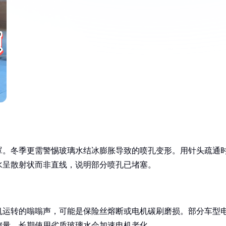
罩。冬季更需警惕玻璃水结冰膨胀导致的喷孔变形。用针头疏通
水呈散射状而非直线，说明部分喷孔已堵塞。
机运转的嗡嗡声，可能是保险丝熔断或电机碳刷磨损。部分车型
储量。长期使用劣质玻璃水会加速电机老化。