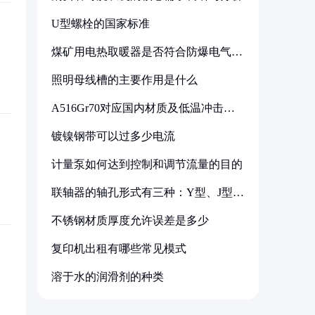
U型螺栓的国家标准
煤矿用电热取暖器是否符合防爆电气设
备标准
照明母线槽的主要作用是什么
A516Gr70对应国内材质及低温冲击要
求解析
镀镍钢带可以过多少电流
计量泵如何达到控制和调节流量的目的
联轴器的轴孔形式有三种：Y型、J型、
Z型
不锈钢材质厚度允许误差是多少
复印机出租有哪些常见模式
溶于水的润滑剂的种类