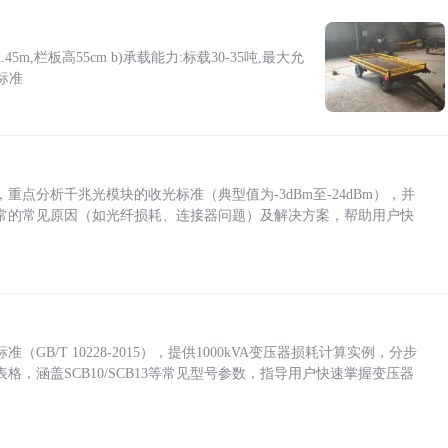
5m,栏板高55cm b)承载能力:标载30-35吨,最大允
标准
点分析千兆光模块的收光标准（典型值为-3dBm至-24dBm），并
常的常见原因（如光纤损耗、连接器问题）及解决方案，帮助用户快
/T 10228-2015），提供1000kVA变压器损耗计算实例，分步
，涵盖SCB10/SCB13等常见型号参数，指导用户快速掌握变压器