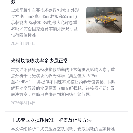
数
13米平板车主要技术参数包括: a)外形
尺寸:长13m×宽2.45m,栏板高55cm b)
承载能力:标载30-35吨,最大允许总重
49吨 c)符合国家道路车辆外廓尺寸及
轴荷限值标准
2026年8月4日
光模块接收功率多少是正常
本文详细解答光模块接收功率的正常范围及影响因素，重
点分析千兆光模块的收光标准（典型值为-3dBm
至-24dBm），并提供不同速率光模块的参考值表格。同时
解释功率异常的常见原因（如光纤损耗、连接器问题）及
解决方案，帮助用户快速判断网络性能问题。
2026年8月4日
干式变压器损耗标准一览表及计算方法
本文详细解析干式变压器空载损耗、负载损耗的国家标准