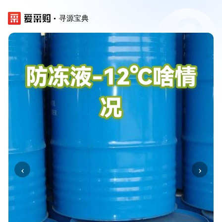
寻源宝典
‹
›