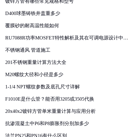
镀锌方管有哪些常见规格和型号
D400球墨铸铁井盖重多少
覆膜砂的耐高温性能如何
RU7088R功率MOSFET特性解析及其在可调电源设计中的
实践
不锈钢通风 管道施工
201不锈钢重量计算方法大全
M20螺纹大径和小径是多少
1-1/4 NPT螺纹参数及底孔尺寸详解
F1010E是什么管？能否用3205或3505代换
20x40x2镀锌方管单米重量计算与应用分析
抗渗混凝土中P6和P8膨胀剂分别加多少
法兰PN25和PN16有什么区别