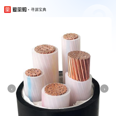
寻源宝典
‹
›