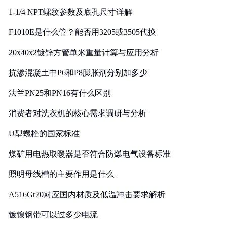
1-1/4 NPT螺纹参数及底孔尺寸详解
F1010E是什么管？能否用3205或3505代换
20x40x2镀锌方管单米重量计算与应用分析
抗渗混凝土中P6和P8膨胀剂分别加多少
法兰PN25和PN16有什么区别
消费者对洗衣机的核心需求调研与分析
U型螺栓的国家标准
煤矿用电热取暖器是否符合防爆电气设备标准
照明母线槽的主要作用是什么
A516Gr70对应国内材质及低温冲击要求解析
镀镍钢带可以过多少电流