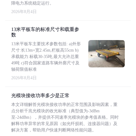
障电力系统稳定运行。
2026年8月4日
13米平板车的标准尺寸和载重参
数
13米平板车主要技术参数包括: a)外形
尺寸:长13m×宽2.45m,栏板高55cm b)
承载能力:标载30-35吨,最大允许总重
49吨 c)符合国家道路车辆外廓尺寸及
轴荷限值标准
2026年8月4日
光模块接收功率多少是正常
本文详细解答光模块接收功率的正常范围及影响因素，重
点分析千兆光模块的收光标准（典型值为-3dBm
至-24dBm），并提供不同速率光模块的参考值表格。同时
解释功率异常的常见原因（如光纤损耗、连接器问题）及
解决方案，帮助用户快速判断网络性能问题。