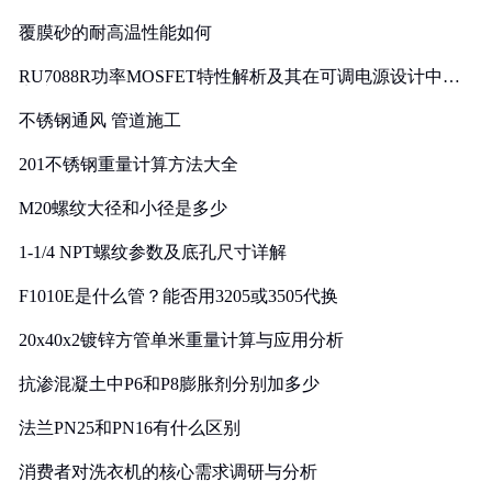
覆膜砂的耐高温性能如何
RU7088R功率MOSFET特性解析及其在可调电源设计中的
实践
不锈钢通风 管道施工
201不锈钢重量计算方法大全
M20螺纹大径和小径是多少
1-1/4 NPT螺纹参数及底孔尺寸详解
F1010E是什么管？能否用3205或3505代换
20x40x2镀锌方管单米重量计算与应用分析
抗渗混凝土中P6和P8膨胀剂分别加多少
法兰PN25和PN16有什么区别
消费者对洗衣机的核心需求调研与分析