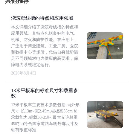
其他推荐
浇筑母线槽的特点和应用领域
本文详细介绍了浇筑母线槽的特点和
应用领域。其特点包括良好的电气、
机械、防火和防护性能。在应用上，
广泛用于商业建筑、工业厂房、医院
和数据中心等场所，凭借自身优势满
足不同领域对电力供应的高要求，保
障电力系统稳定运行。
2026年8月4日
13米平板车的标准尺寸和载重参
数
13米平板车主要技术参数包括: a)外形
尺寸:长13m×宽2.45m,栏板高55cm b)
承载能力:标载30-35吨,最大允许总重
49吨 c)符合国家道路车辆外廓尺寸及
轴荷限值标准