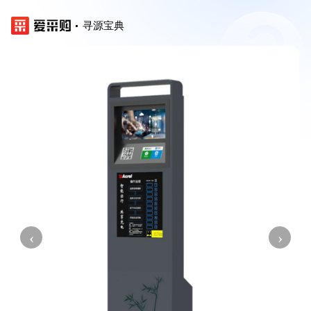
寻源宝典
‹
›