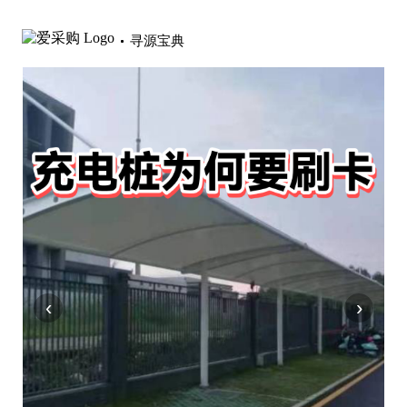
寻源宝典
‹
›