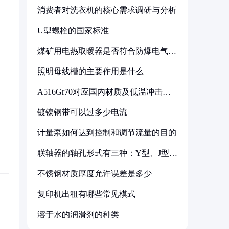
消费者对洗衣机的核心需求调研与分析
U型螺栓的国家标准
煤矿用电热取暖器是否符合防爆电气设
备标准
照明母线槽的主要作用是什么
A516Gr70对应国内材质及低温冲击要
求解析
镀镍钢带可以过多少电流
计量泵如何达到控制和调节流量的目的
联轴器的轴孔形式有三种：Y型、J型、
Z型
不锈钢材质厚度允许误差是多少
复印机出租有哪些常见模式
溶于水的润滑剂的种类