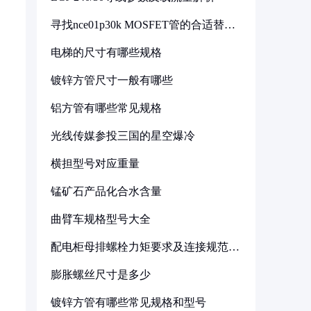
寻找nce01p30k MOSFET管的合适替代
型号
电梯的尺寸有哪些规格
镀锌方管尺寸一般有哪些
铝方管有哪些常见规格
光线传媒参投三国的星空爆冷
横担型号对应重量
锰矿石产品化合水含量
曲臂车规格型号大全
配电柜母排螺栓力矩要求及连接规范详
解
膨胀螺丝尺寸是多少
镀锌方管有哪些常见规格和型号