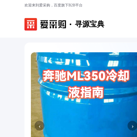
欢迎来到爱采购，百度旗下B2B平台
寻源宝典
‹
›