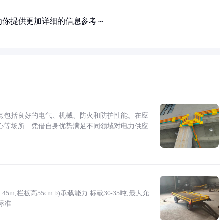
为你提供更加详细的信息参考～
点包括良好的电气、机械、防火和防护性能。在应
心等场所，凭借自身优势满足不同领域对电力供应
5m,栏板高55cm b)承载能力:标载30-35吨,最大允
标准