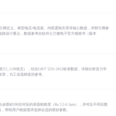
括各引脚定义、典型电压/电流值、内部逻辑关系等核心数据，并附引脚参
电路设计要点，数据参考自杭州士兰微电子官方规格书（版本
_1/2H状态），结合GB/T 5231-2012标准数据，详细分析其力学
差异，为工业选材提供参考。
砂200目对应的表面粗糙度（Ra 3.2-6.3μm），并对比不同目数
业实践，帮助用户根据需求选择合适的喷砂参数。