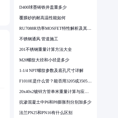
D400球墨铸铁井盖重多少
覆膜砂的耐高温性能如何
RU7088R功率MOSFET特性解析及其在
可调电源设计中的实践
不锈钢通风 管道施工
201不锈钢重量计算方法大全
M20螺纹大径和小径是多少
1-1/4 NPT螺纹参数及底孔尺寸详解
F1010E是什么管？能否用3205或3505代
换
20x40x2镀锌方管单米重量计算与应用
分析
抗渗混凝土中P6和P8膨胀剂分别加多少
法兰PN25和PN16有什么区别