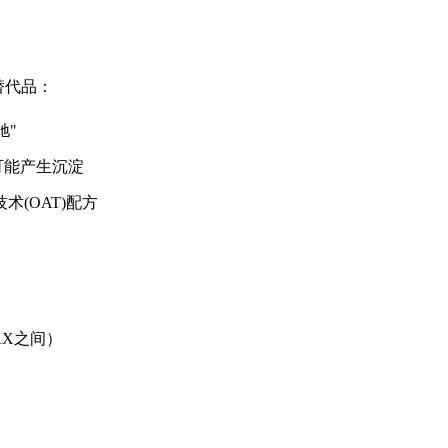
替代品：
驰"
可能产生沉淀
(OAT)配方
AX之间）