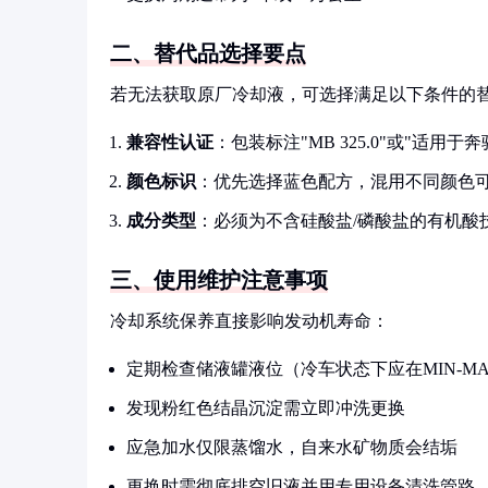
二、替代品选择要点
若无法获取原厂冷却液，可选择满足以下条件的
兼容性认证
：包装标注"MB 325.0"或"适用于奔
颜色标识
：优先选择蓝色配方，混用不同颜色
成分类型
：必须为不含硅酸盐/磷酸盐的有机酸技术
三、使用维护注意事项
冷却系统保养直接影响发动机寿命：
定期检查储液罐液位（冷车状态下应在MIN-M
发现粉红色结晶沉淀需立即冲洗更换
应急加水仅限蒸馏水，自来水矿物质会结垢
更换时需彻底排空旧液并用专用设备清洗管路