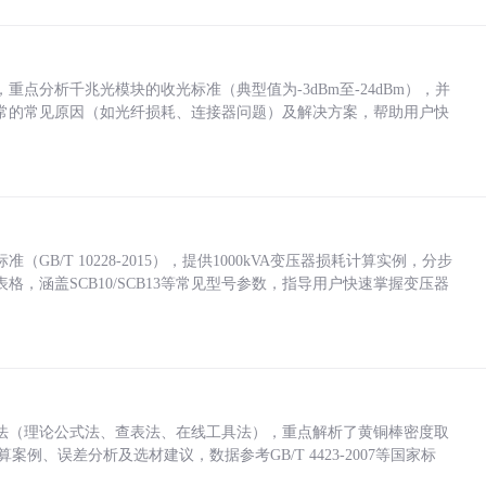
点分析千兆光模块的收光标准（典型值为-3dBm至-24dBm），并
常的常见原因（如光纤损耗、连接器问题）及解决方案，帮助用户快
/T 10228-2015），提供1000kVA变压器损耗计算实例，分步
，涵盖SCB10/SCB13等常见型号参数，指导用户快速掌握变压器
法（理论公式法、查表法、在线工具法），重点解析了黄铜棒密度取
计算案例、误差分析及选材建议，数据参考GB/T 4423-2007等国家标