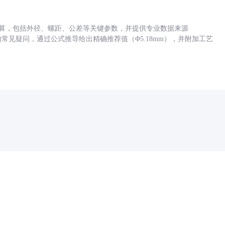
底孔计算，包括外径、螺距、公差等关键参数，并提供专业数据来源
孔尺寸的常见疑问，通过公式推导给出精确推荐值（Φ5.18mm），并附加工艺
药品医疗器械网络信息服务备案(京)网药械信息备字（2021）第00159号
京ICP证030173号
京公网安备11000002000001号