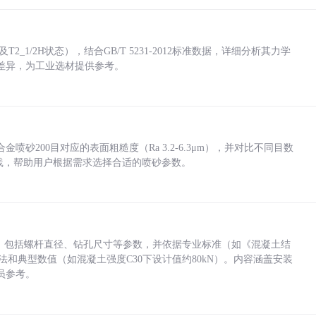
_1/2H状态），结合GB/T 5231-2012标准数据，详细分析其力学
差异，为工业选材提供参考。
砂200目对应的表面粗糙度（Ra 3.2-6.3μm），并对比不同目数
业实践，帮助用户根据需求选择合适的喷砂参数。
力，包括螺杆直径、钻孔尺寸等参数，并依据专业标准（如《混凝土结
方法和典型数值（如混凝土强度C30下设计值约80kN）。内容涵盖安装
员参考。