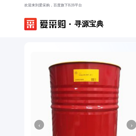
欢迎来到爱采购，百度旗下B2B平台
寻源宝典
‹
›