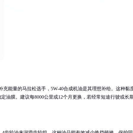
定期补充能量的马拉松选手，5W-40合成机油是其理想补给。这种黏
定油膜。建议每8000公里或12个月更换，若经常短途行驶或长
 GL-4齿轮油来润滑齿轮组。这种油品能有效减少换挡顿挫，保护