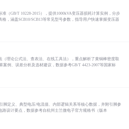
/T 10228-2015），提供1000kVA变压器损耗计算实例，分步
，涵盖SCB10/SCB13等常见型号参数，指导用户快速掌握变压器
法（理论公式法、查表法、在线工具法），重点解析了黄铜棒密度取
计算案例、误差分析及选材建议，数据参考GB/T 4423-2007等国家标
括各引脚定义、典型电压/电流值、内部逻辑关系等核心数据，并附引脚参
电路设计要点，数据参考自杭州士兰微电子官方规格书（版本