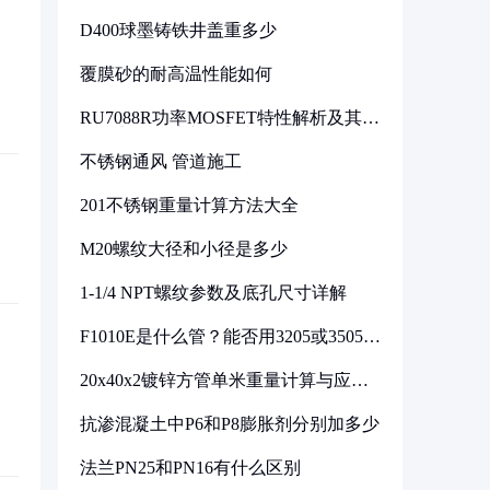
D400球墨铸铁井盖重多少
覆膜砂的耐高温性能如何
RU7088R功率MOSFET特性解析及其在
可调电源设计中的实践
不锈钢通风 管道施工
201不锈钢重量计算方法大全
M20螺纹大径和小径是多少
1-1/4 NPT螺纹参数及底孔尺寸详解
F1010E是什么管？能否用3205或3505代
换
20x40x2镀锌方管单米重量计算与应用
分析
抗渗混凝土中P6和P8膨胀剂分别加多少
法兰PN25和PN16有什么区别