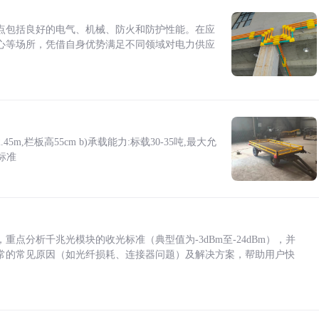
点包括良好的电气、机械、防火和防护性能。在应
心等场所，凭借自身优势满足不同领域对电力供应
5m,栏板高55cm b)承载能力:标载30-35吨,最大允
标准
点分析千兆光模块的收光标准（典型值为-3dBm至-24dBm），并
常的常见原因（如光纤损耗、连接器问题）及解决方案，帮助用户快