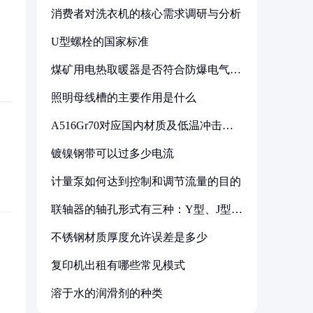
消费者对洗衣机的核心需求调研与分析
U型螺栓的国家标准
煤矿用电热取暖器是否符合防爆电气设
备标准
照明母线槽的主要作用是什么
A516Gr70对应国内材质及低温冲击要
求解析
镀镍钢带可以过多少电流
计量泵如何达到控制和调节流量的目的
联轴器的轴孔形式有三种：Y型、J型、
Z型
不锈钢材质厚度允许误差是多少
复印机出租有哪些常见模式
溶于水的润滑剂的种类