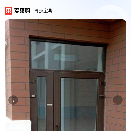
寻源宝典
‹
›