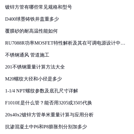
镀锌方管有哪些常见规格和型号
D400球墨铸铁井盖重多少
覆膜砂的耐高温性能如何
RU7088R功率MOSFET特性解析及其在可调电源设计中的
实践
不锈钢通风 管道施工
201不锈钢重量计算方法大全
M20螺纹大径和小径是多少
1-1/4 NPT螺纹参数及底孔尺寸详解
F1010E是什么管？能否用3205或3505代换
20x40x2镀锌方管单米重量计算与应用分析
抗渗混凝土中P6和P8膨胀剂分别加多少