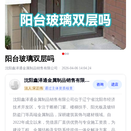
阳台玻璃双层吗
沈阳鑫泽通金属制品销售有限公司
·
2026-04-06 14:04:24
沈阳鑫泽通金属制品销售有限公
咨询
进店
司
法人:宋正伟
通过主体资质核查
沈阳鑫泽通金属制品销售有限公司位于辽宁省沈阳市经济
技术开发区，专注于断桥门窗、楼梯扶手、阳光板及镀锌
防盗门等高端金属制品，深耕建筑装饰与建材领域。自
2022年成立以来，凭借原厂直供优势与专业施工资质，为
建设工程、金属结构及安防系统提供一体化解决方案，品