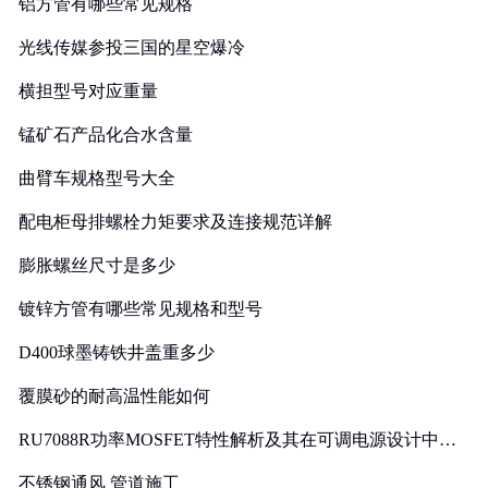
铝方管有哪些常见规格
光线传媒参投三国的星空爆冷
横担型号对应重量
锰矿石产品化合水含量
曲臂车规格型号大全
配电柜母排螺栓力矩要求及连接规范详解
膨胀螺丝尺寸是多少
镀锌方管有哪些常见规格和型号
D400球墨铸铁井盖重多少
覆膜砂的耐高温性能如何
RU7088R功率MOSFET特性解析及其在可调电源设计中的
实践
不锈钢通风 管道施工