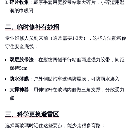
碎片收集
：戴厚手套用宽胶带粘取大碎片，小碎渣用湿
润纸巾吸附
二、临时修补有妙招
专业维修人员到来前（通常需要1-3天），这些方法能帮你
守住安全底线：
双层胶带法
：在裂纹两侧平行粘贴两道强力胶带，间距
保持5cm
防水薄膜
：户外侧贴汽车玻璃防爆膜，可防雨水渗入
支撑神器
：用伸缩杆在玻璃内侧做三角支撑，分散受力
点
三、科学更换避雷区
选择新玻璃时记住这些要点，能少走很多弯路：