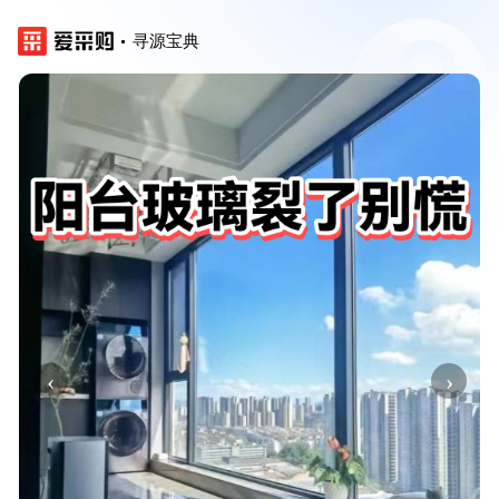
寻源宝典
‹
›