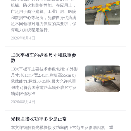
机械、防火和防护性能。在应用上，
广泛用于商业建筑、工业厂房、医院
和数据中心等场所，凭借自身优势满
足不同领域对电力供应的高要求，保
障电力系统稳定运行。
2026年8月4日
13米平板车的标准尺寸和载重参
数
13米平板车主要技术参数包括: a)外形
尺寸:长13m×宽2.45m,栏板高55cm b)
承载能力:标载30-35吨,最大允许总重
49吨 c)符合国家道路车辆外廓尺寸及
轴荷限值标准
2026年8月4日
光模块接收功率多少是正常
本文详细解答光模块接收功率的正常范围及影响因素，重