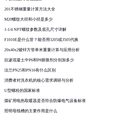
201不锈钢重量计算方法大全
M20螺纹大径和小径是多少
1-1/4 NPT螺纹参数及底孔尺寸详解
F1010E是什么管？能否用3205或3505代换
20x40x2镀锌方管单米重量计算与应用分析
抗渗混凝土中P6和P8膨胀剂分别加多少
法兰PN25和PN16有什么区别
消费者对洗衣机的核心需求调研与分析
U型螺栓的国家标准
煤矿用电热取暖器是否符合防爆电气设备标准
照明母线槽的主要作用是什么