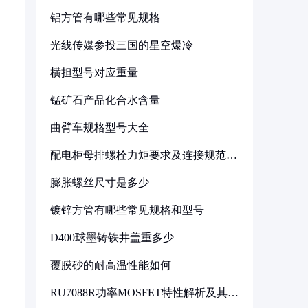
铝方管有哪些常见规格
光线传媒参投三国的星空爆冷
横担型号对应重量
锰矿石产品化合水含量
曲臂车规格型号大全
配电柜母排螺栓力矩要求及连接规范详
解
膨胀螺丝尺寸是多少
镀锌方管有哪些常见规格和型号
D400球墨铸铁井盖重多少
覆膜砂的耐高温性能如何
RU7088R功率MOSFET特性解析及其在
可调电源设计中的实践