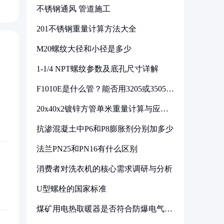
不锈钢通风 管道施工
201不锈钢重量计算方法大全
M20螺纹大径和小径是多少
1-1/4 NPT螺纹参数及底孔尺寸详解
F1010E是什么管？能否用3205或3505代
换
20x40x2镀锌方管单米重量计算与应用
分析
抗渗混凝土中P6和P8膨胀剂分别加多少
法兰PN25和PN16有什么区别
消费者对洗衣机的核心需求调研与分析
U型螺栓的国家标准
煤矿用电热取暖器是否符合防爆电气设
备标准