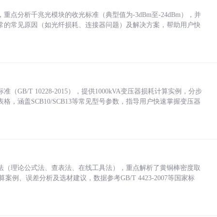
点分析千兆光模块的收光标准（典型值为-3dBm至-24dBm），并
常的常见原因（如光纤损耗、连接器问题）及解决方案，帮助用户快
/T 10228-2015），提供1000kVA变压器损耗计算实例，分步
，涵盖SCB10/SCB13等常见型号参数，指导用户快速掌握变压器
法（理论公式法、查表法、在线工具法），重点解析了黄铜棒密度取
计算案例、误差分析及选材建议，数据参考GB/T 4423-2007等国家标