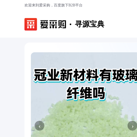
欢迎来到爱采购，百度旗下B2B平台
寻源宝典
‹
›