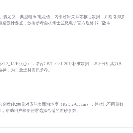
括各引脚定义、典型电压/电流值、内部逻辑关系等核心数据，并附引脚参
电路设计要点，数据参考自杭州士兰微电子官方规格书（版本
_1/2H状态），结合GB/T 5231-2012标准数据，详细分析其力学
差异，为工业选材提供参考。
砂200目对应的表面粗糙度（Ra 3.2-6.3μm），并对比不同目数
业实践，帮助用户根据需求选择合适的喷砂参数。