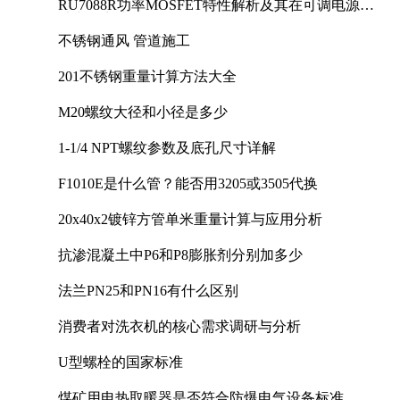
RU7088R功率MOSFET特性解析及其在可调电源设
计中的实践
不锈钢通风 管道施工
201不锈钢重量计算方法大全
M20螺纹大径和小径是多少
1-1/4 NPT螺纹参数及底孔尺寸详解
F1010E是什么管？能否用3205或3505代换
20x40x2镀锌方管单米重量计算与应用分析
抗渗混凝土中P6和P8膨胀剂分别加多少
法兰PN25和PN16有什么区别
消费者对洗衣机的核心需求调研与分析
U型螺栓的国家标准
煤矿用电热取暖器是否符合防爆电气设备标准