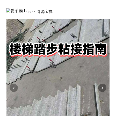
寻源宝典
‹
›