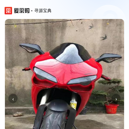
寻源宝典
‹
›