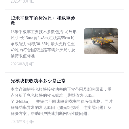
2026年8月4日
13米平板车的标准尺寸和载重参
数
13米平板车主要技术参数包括: a)外形
尺寸:长13m×宽2.45m,栏板高55cm b)
承载能力:标载30-35吨,最大允许总重
49吨 c)符合国家道路车辆外廓尺寸及
轴荷限值标准
2026年8月4日
光模块接收功率多少是正常
本文详细解答光模块接收功率的正常范围及影响因素，重
点分析千兆光模块的收光标准（典型值为-3dBm
至-24dBm），并提供不同速率光模块的参考值表格。同时
解释功率异常的常见原因（如光纤损耗、连接器问题）及
解决方案，帮助用户快速判断网络性能问题。
2026年8月4日