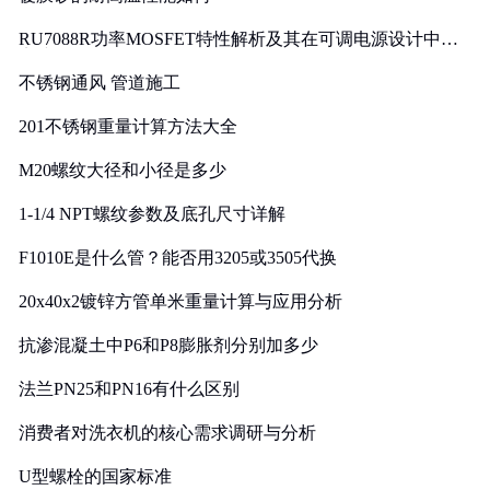
RU7088R功率MOSFET特性解析及其在可调电源设计中的
实践
不锈钢通风 管道施工
201不锈钢重量计算方法大全
M20螺纹大径和小径是多少
1-1/4 NPT螺纹参数及底孔尺寸详解
F1010E是什么管？能否用3205或3505代换
20x40x2镀锌方管单米重量计算与应用分析
抗渗混凝土中P6和P8膨胀剂分别加多少
法兰PN25和PN16有什么区别
消费者对洗衣机的核心需求调研与分析
U型螺栓的国家标准