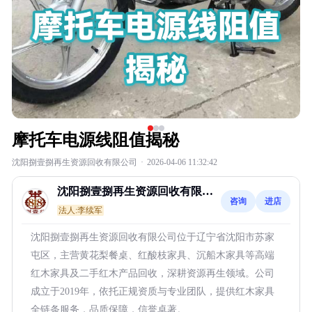
摩托车电源线阻值揭秘
沈阳捌壹捌再生资源回收有限公司
·
2026-04-06 11:32:42
沈阳捌壹捌再生资源回收有限公
咨询
进店
司
法人:李续军
沈阳捌壹捌再生资源回收有限公司位于辽宁省沈阳市苏家
屯区，主营黄花梨餐桌、红酸枝家具、沉船木家具等高端
红木家具及二手红木产品回收，深耕资源再生领域。公司
成立于2019年，依托正规资质与专业团队，提供红木家具
全链条服务，品质保障，信誉卓著。