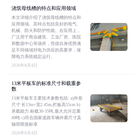
浇筑母线槽的特点和应用领域
本文详细介绍了浇筑母线槽的特点和
应用领域。其特点包括良好的电气、
机械、防火和防护性能。在应用上，
广泛用于商业建筑、工业厂房、医院
和数据中心等场所，凭借自身优势满
足不同领域对电力供应的高要求，保
障电力系统稳定运行。
2026年8月4日
13米平板车的标准尺寸和载重参
数
13米平板车主要技术参数包括: a)外形
尺寸:长13m×宽2.45m,栏板高55cm b)
承载能力:标载30-35吨,最大允许总重
49吨 c)符合国家道路车辆外廓尺寸及
轴荷限值标准
2026年8月4日