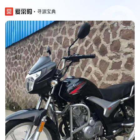
寻源宝典
‹
›