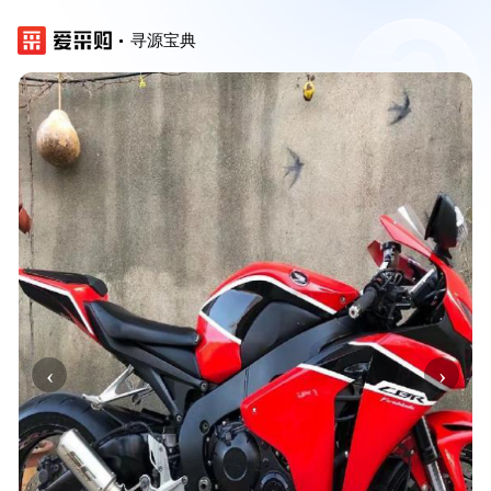
寻源宝典
‹
›