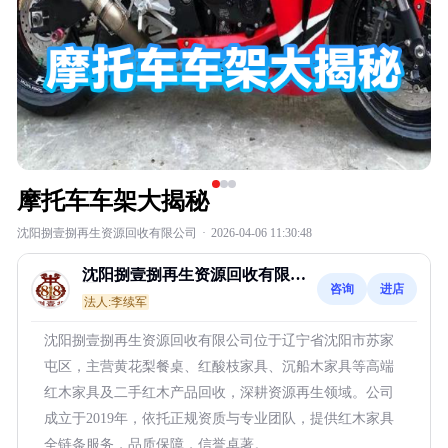
摩托车车架大揭秘
沈阳捌壹捌再生资源回收有限公司
·
2026-04-06 11:30:48
沈阳捌壹捌再生资源回收有限公
咨询
进店
司
法人:李续军
沈阳捌壹捌再生资源回收有限公司位于辽宁省沈阳市苏家
屯区，主营黄花梨餐桌、红酸枝家具、沉船木家具等高端
红木家具及二手红木产品回收，深耕资源再生领域。公司
成立于2019年，依托正规资质与专业团队，提供红木家具
全链条服务，品质保障，信誉卓著。