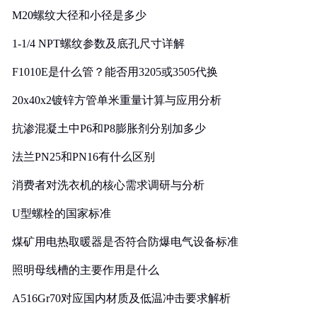
M20螺纹大径和小径是多少
1-1/4 NPT螺纹参数及底孔尺寸详解
F1010E是什么管？能否用3205或3505代换
20x40x2镀锌方管单米重量计算与应用分析
抗渗混凝土中P6和P8膨胀剂分别加多少
法兰PN25和PN16有什么区别
消费者对洗衣机的核心需求调研与分析
U型螺栓的国家标准
煤矿用电热取暖器是否符合防爆电气设备标准
照明母线槽的主要作用是什么
A516Gr70对应国内材质及低温冲击要求解析