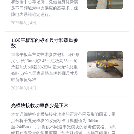
和数据中心等场所，凭借自身优势满
足不同领域对电力供应的高要求，保
障电力系统稳定运行。
2026年8月4日
13米平板车的标准尺寸和载重参
数
13米平板车主要技术参数包括: a)外形
尺寸:长13m×宽2.45m,栏板高55cm b)
承载能力:标载30-35吨,最大允许总重
49吨 c)符合国家道路车辆外廓尺寸及
轴荷限值标准
2026年8月4日
光模块接收功率多少是正常
本文详细解答光模块接收功率的正常范围及影响因素，重
点分析千兆光模块的收光标准（典型值为-3dBm
至-24dBm），并提供不同速率光模块的参考值表格。同时
解释功率异常的常见原因（如光纤损耗、连接器问题）及