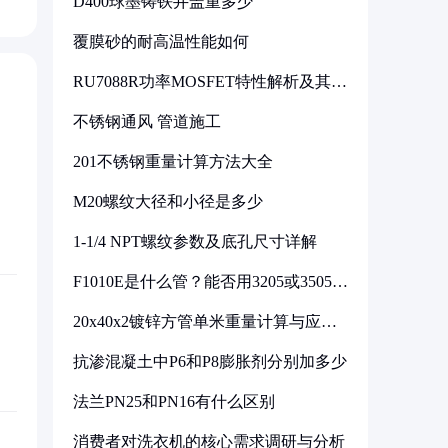
D400球墨铸铁井盖重多少
覆膜砂的耐高温性能如何
RU7088R功率MOSFET特性解析及其在
可调电源设计中的实践
不锈钢通风 管道施工
201不锈钢重量计算方法大全
M20螺纹大径和小径是多少
1-1/4 NPT螺纹参数及底孔尺寸详解
F1010E是什么管？能否用3205或3505代
换
20x40x2镀锌方管单米重量计算与应用
分析
抗渗混凝土中P6和P8膨胀剂分别加多少
法兰PN25和PN16有什么区别
消费者对洗衣机的核心需求调研与分析