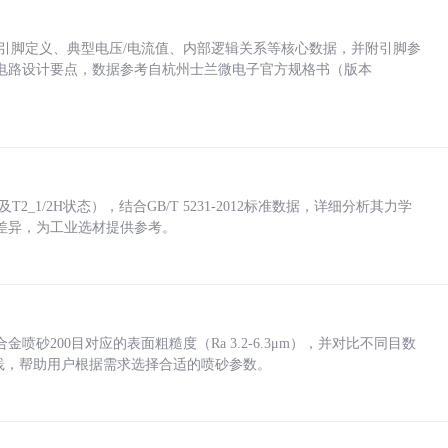
括各引脚定义、典型电压/电流值、内部逻辑关系等核心数据，并附引脚参
电路设计要点，数据参考自杭州士兰微电子官方规格书（版本
_1/2H状态），结合GB/T 5231-2012标准数据，详细分析其力学
差异，为工业选材提供参考。
砂200目对应的表面粗糙度（Ra 3.2-6.3μm），并对比不同目数
业实践，帮助用户根据需求选择合适的喷砂参数。