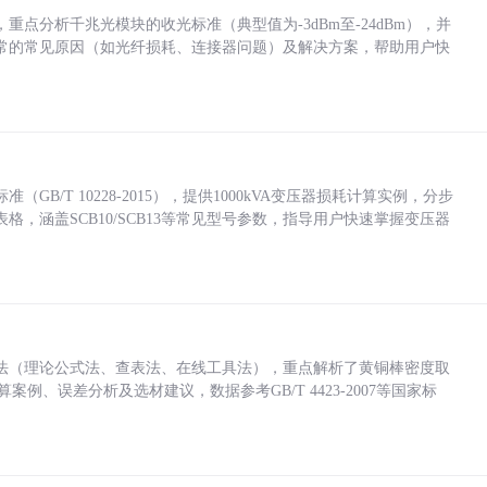
点分析千兆光模块的收光标准（典型值为-3dBm至-24dBm），并
常的常见原因（如光纤损耗、连接器问题）及解决方案，帮助用户快
/T 10228-2015），提供1000kVA变压器损耗计算实例，分步
，涵盖SCB10/SCB13等常见型号参数，指导用户快速掌握变压器
法（理论公式法、查表法、在线工具法），重点解析了黄铜棒密度取
计算案例、误差分析及选材建议，数据参考GB/T 4423-2007等国家标