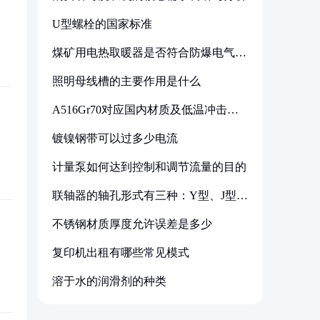
U型螺栓的国家标准
煤矿用电热取暖器是否符合防爆电气设
备标准
照明母线槽的主要作用是什么
A516Gr70对应国内材质及低温冲击要
求解析
镀镍钢带可以过多少电流
计量泵如何达到控制和调节流量的目的
联轴器的轴孔形式有三种：Y型、J型、
Z型
不锈钢材质厚度允许误差是多少
复印机出租有哪些常见模式
溶于水的润滑剂的种类