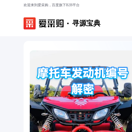
欢迎来到爱采购，百度旗下B2B平台
寻源宝典
‹
›